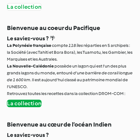
La collection
Bienvenue au coeur du Pacifique
Le saviez-vous ?
🌴
La Polynésie française
compte
118 îles
réparties en 5 archipels :
la Société (avec Tahiti et Bora Bora), les Tuamotu, les Gambier, les
Marquises et les Australes.
La Nouvelle-Calédonie
possède un lagon qui est l'un des plus
grands lagons du monde, entouré
d'une barrière de corail longue
de 1 600 km
. Il est aujourd'hui classé au patrimoine mondial de
l'UNESCO.
Retrouvez toutes les recettes dans la collection DROM-COM :
La collection
Bienvenue au cœur de l’océan Indien
Le saviez-vous ?