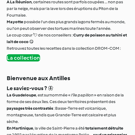
A La Réunion
, certaines routes sont parfois coupées ... non pas
par la neige, mais par la lave lors des éruptions du Piton de la
Fournaise.
Mayotte
possède l'un des plus grands lagons fermés au monde,
ou l'on peut observer des tortues marines toute l'année.
Le coup cœur 💘 de nos conseillers :
Curry de poisson au tahini et
lait de coco
😋
Retrouvez toutes les recettes dans la collection DROM-COM :
La collection
Bienvenue aux Antilles
Le saviez-vous ?
🦋
La Guadeloupe
, est surnommée «
l'île papillon
» en raison de la
forme de ses deux îles. Ces deux territoires présentent des
paysages très contrastés
: Basse-Terre est volcanique,
montagneuse, tandis que Grande-Terre est calcaire et plus
sèche.
En Martinique
, la ville de Saint-Pierre a été
totalement détruite
en 1902 par l'éruption de la montagne Pelée ...
sauf un prisonnier
,