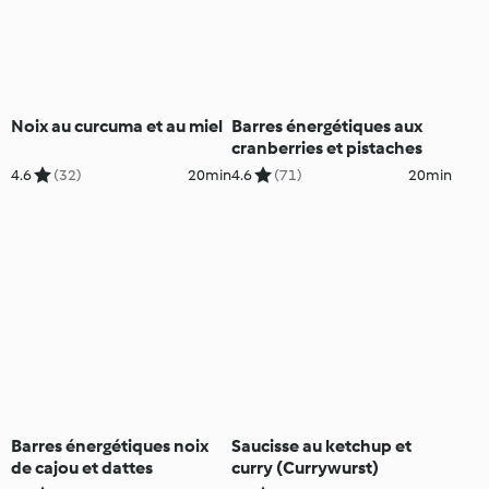
Noix au curcuma et au miel
Barres énergétiques aux
cranberries et pistaches
4.6
(32)
20min
4.6
(71)
20min
Barres énergétiques noix
Saucisse au ketchup et
de cajou et dattes
curry (Currywurst)