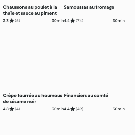
Chaussons au poulet à la
Samoussas au fromage
thaïe et sauce au piment
3.3
(6)
30min
4.4
(74)
30min
Crêpe fourrée au houmous
Financiers au comté
de sésame noir
4.8
(4)
30min
4.4
(49)
30min