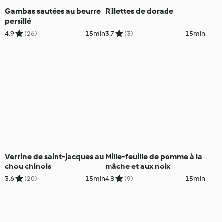
Gambas sautées au beurre
Rillettes de dorade
persillé
4.9
(26)
15min
3.7
(3)
15min
Verrine de saint-jacques au
Mille-feuille de pomme à la
chou chinois
mâche et aux noix
3.6
(20)
15min
4.8
(9)
15min