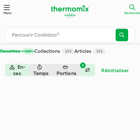
Recherche - Cookidoo® – la plateforme de recettes officiell
Menu
Recherche
Recettes
Collections
Articles
529
253
323
3
En-
Réinitialiser
cas
Temps
Portions