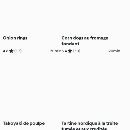
Onion rings
Corn dogs au fromage
fondant
4.6
(17)
20min
3.4
(30)
20min
Takoyaki de poulpe
Tartine nordique à la truite
fumée et aux crudités