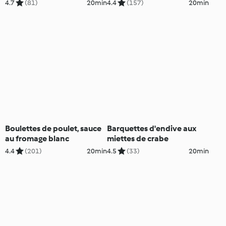
4.7
(81)
20min
4.4
(157)
20min
Boulettes de poulet, sauce
Barquettes d'endive aux
au fromage blanc
miettes de crabe
4.4
(201)
20min
4.5
(33)
20min