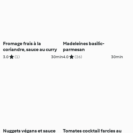
Fromage frais à la
Madeleines basilic-
coriandre, sauce au curry
parmesan
3.0
(1)
30min
4.0
(26)
30min
Nuggets végans et sauce
Tomates cocktail farcies au