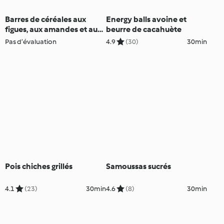
Barres de céréales aux
Energy balls avoine et
figues, aux amandes et aux
beurre de cacahuète
graines
Pas d’évaluation
4.9
(30)
30min
Pois chiches grillés
Samoussas sucrés
4.1
(23)
30min
4.6
(8)
30min