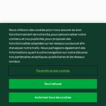
Champignons farcis aux
Œufs brouillés aux merguez,
Nous utilisons des cookies pour nous assurer du bon
pruneaux
tomates et pita grillés
fonctionnement de notre site, pour personnaliser notre
4.3
(47)
30min
2.5
(27)
30min
contenu et nos publicités, pour proposer des
fonctionnalités adaptées sur les réseaux sociaux et afin
d’analyser notre trafic. Nous partageons également des
informations quant à votre navigation sur notre site avec
nos partenaires analytiques, publicitaires et de réseaux
sociaux.
Paramètres des cookies
Tout refuser
Blinis d'asperges, dip de
Cannellonis de courgette et
Autoriser tous les cookies
jambon
saumon, sauce au curry