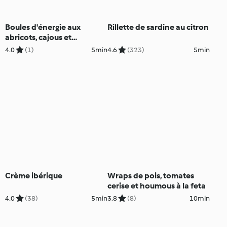
Boules d'énergie aux
Rillette de sardine au citron
abricots, cajous et
pistaches
4.0
(1)
5min
4.6
(323)
5min
Crème ibérique
Wraps de pois, tomates
cerise et houmous à la feta
4.0
(38)
5min
3.8
(8)
10min