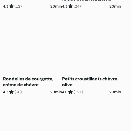
(Smørrebrød)
4.3
(12)
20min
4.3
(24)
20min
Rondelles de courgette,
Petits croustillants chèvre-
crème de chèvre
olive
4.7
(38)
20min
4.0
(121)
20min