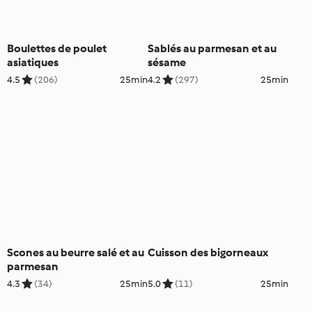
Boulettes de poulet
Sablés au parmesan et au
asiatiques
sésame
4.5
(206)
25min
4.2
(297)
25min
Scones au beurre salé et au
Cuisson des bigorneaux
parmesan
4.3
(34)
25min
5.0
(11)
25min