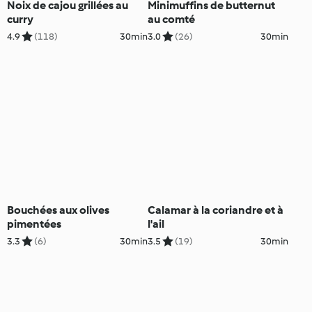
Noix de cajou grillées au
Minimuffins de butternut
curry
au comté
4.9
(118)
30min
3.0
(26)
30min
Bouchées aux olives
Calamar à la coriandre et à
pimentées
l'ail
3.3
(6)
30min
3.5
(19)
30min