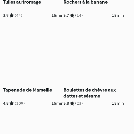
Tuiles au fromage
Rochers à la banane
3.9
(44)
15min
3.7
(14)
15min
Tapenade de Marseille
Boulettes de chèvre aux
dattes et sésame
4.8
(309)
15min
3.8
(23)
15min