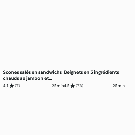
Scones salés en sandwichs
Beignets en 3 ingrédients
chauds au jambon et
fromage
4.1
(7)
25min
4.5
(78)
25min