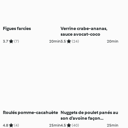
Figues farcies
Verrine crabe-ananas,
sauce avocat-coco
3.7
(7)
20min
3.5
(24)
20min
Roulés pomme-cacahuète
Nuggets de poulet panés au
son d’avoine façon
milanaise
4.8
(4)
25min
4.5
(40)
25min