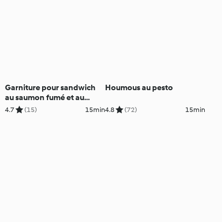
Garniture pour sandwich
Houmous au pesto
au saumon fumé et au
coleslaw
4.7
(15)
15min
4.8
(72)
15min