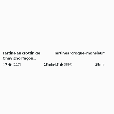
Tartine au crottin de
Tartines "croque-monsieur"
Chavignol façon
flammekueche
4.7
(227)
25min
4.3
(559)
25min