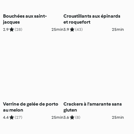
Bouchées aux saint-
Croustillants aux épinards
jacques
et roquefort
2.9
(28)
25min
3.9
(43)
25min
Verrine de gelée de porto
Crackers à l'amarante sans
au melon
gluten
4.4
(27)
25min
3.6
(8)
25min