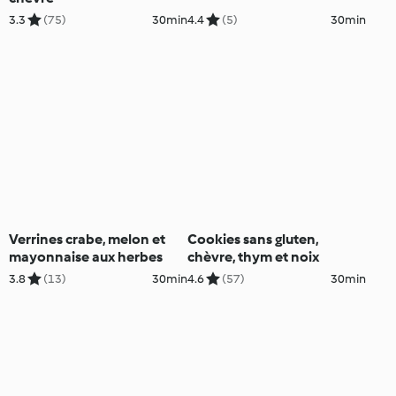
3.3
(75)
30min
4.4
(5)
30min
Verrines crabe, melon et
Cookies sans gluten,
mayonnaise aux herbes
chèvre, thym et noix
3.8
(13)
30min
4.6
(57)
30min