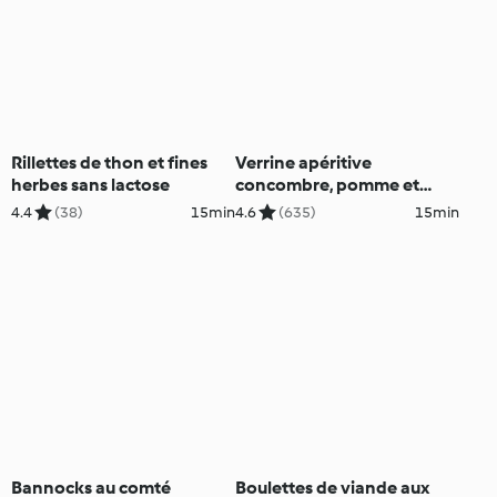
Rillettes de thon et fines
Verrine apéritive
herbes sans lactose
concombre, pomme et
saumon fumé
4.4
(38)
15min
4.6
(635)
15min
Bannocks au comté
Boulettes de viande aux