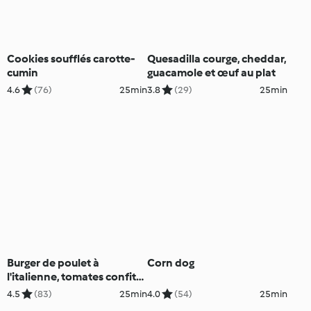
Cookies soufflés carotte-
Quesadilla courge, cheddar,
cumin
guacamole et œuf au plat
4.6
(76)
25min
3.8
(29)
25min
Burger de poulet à
Corn dog
l'italienne, tomates confites
et origan
4.5
(83)
25min
4.0
(54)
25min