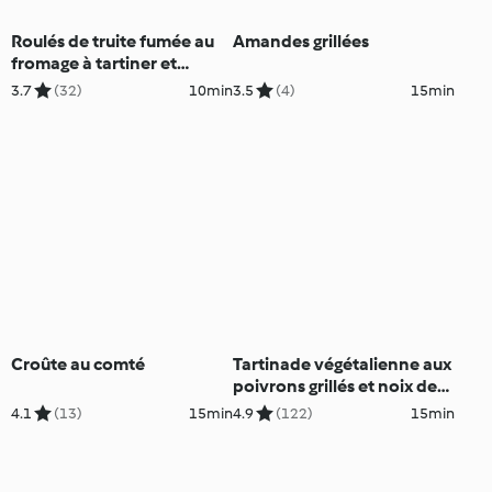
Roulés de truite fumée au
Amandes grillées
fromage à tartiner et
herbes aromatiques
3.7
(32)
10min
3.5
(4)
15min
Croûte au comté
Tartinade végétalienne aux
poivrons grillés et noix de
cajou
4.1
(13)
15min
4.9
(122)
15min