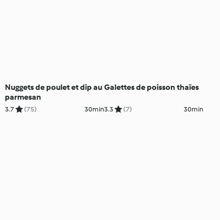
Nuggets de poulet et dip au
Galettes de poisson thaïes
parmesan
3.7
(75)
30min
3.3
(7)
30min