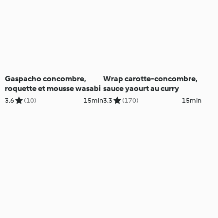
Gaspacho concombre,
Wrap carotte-concombre,
roquette et mousse wasabi
sauce yaourt au curry
3.6
(10)
15min
3.3
(170)
15min