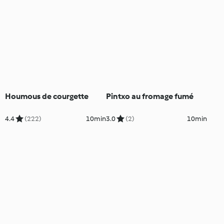
Houmous de courgette
Pintxo au fromage fumé
4.4
(222)
10min
3.0
(2)
10min