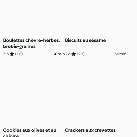
Boulettes chèvre-herbes,
Biscuits au sésame
brebis-graines
3.3
(16)
30min
3.6
(28)
30min
Cookies aux olives et au
Crackers aux crevettes
chèvre