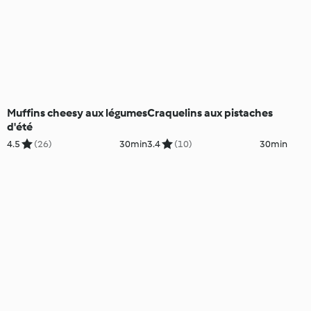
Muffins cheesy aux légumes
Craquelins aux pistaches
d'été
4.5
(26)
30min
3.4
(10)
30min