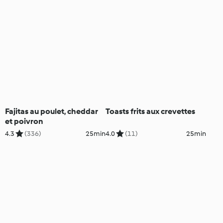
Fajitas au poulet, cheddar
Toasts frits aux crevettes
et poivron
4.3
(336)
25min
4.0
(11)
25min