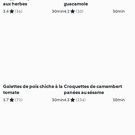
aux herbes
guacamole
3.4
(36)
30min
4.2
(20)
30min
Galettes de pois chiche à la
Croquettes de camembert
tomate
panées au sésame
3.7
(72)
30min
4.3
(134)
30min