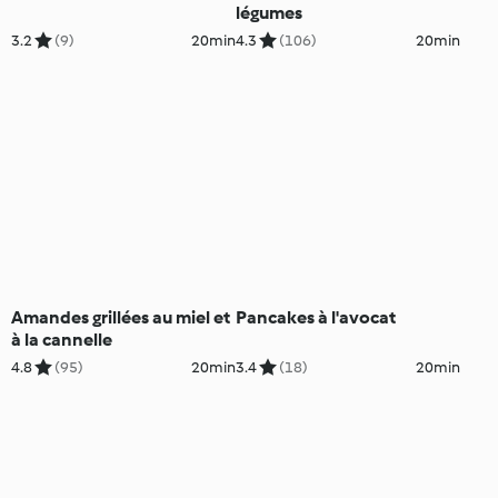
légumes
3.2
(9)
20min
4.3
(106)
20min
Amandes grillées au miel et
Pancakes à l'avocat
à la cannelle
4.8
(95)
20min
3.4
(18)
20min