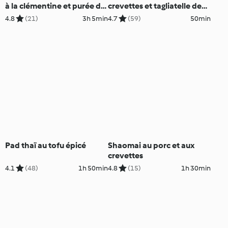
à la clémentine et purée de
crevettes et tagliatelle de
carottes
courgette
4.8
(21)
3h 5min
4.7
(59)
50min
Pad thaï au tofu épicé
Shaomai au porc et aux
crevettes
4.1
(48)
1h 50min
4.8
(15)
1h 30min