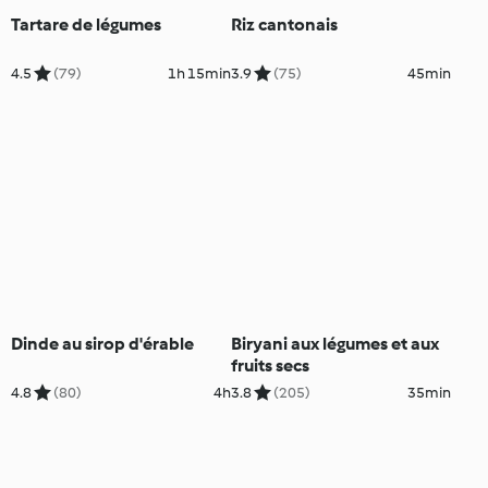
Tartare de légumes
Riz cantonais
4.5
(79)
1h 15min
3.9
(75)
45min
Dinde au sirop d'érable
Biryani aux légumes et aux
fruits secs
4.8
(80)
4h
3.8
(205)
35min