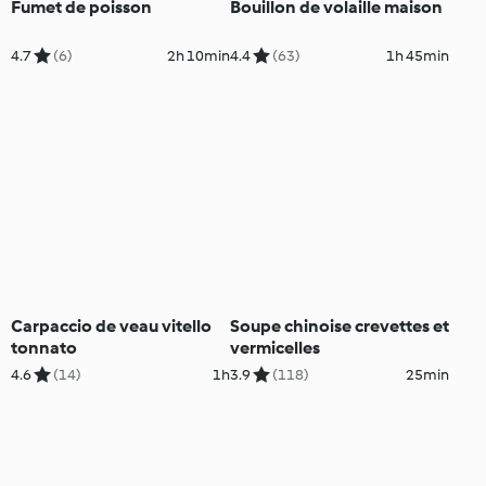
Fumet de poisson
Bouillon de volaille maison
4.7
(6)
2h 10min
4.4
(63)
1h 45min
Carpaccio de veau vitello
Soupe chinoise crevettes et
tonnato
vermicelles
4.6
(14)
1h
3.9
(118)
25min