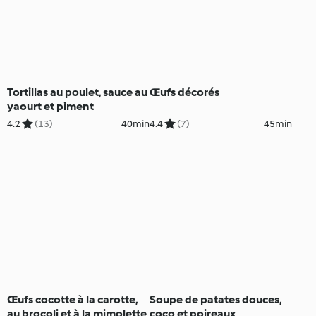
Tortillas au poulet, sauce au
Œufs décorés
yaourt et piment
4.2
(13)
40min
4.4
(7)
45min
Œufs cocotte à la carotte,
Soupe de patates douces,
au brocoli et à la mimolette
coco et poireaux