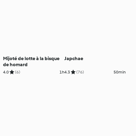
Mijoté de lotte à la bisque
Japchae
de homard
4.0
(6)
1h
4.3
(76)
50min