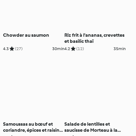
Chowder au saumon
Riz frit à l'ananas, crevettes
et basilic thaï
4.3
(27)
30min
4.2
(12)
35min
Samoussas au bœuf et
Salade de lentilles et
coriandre, épices et raisins
saucisse de Morteau à la