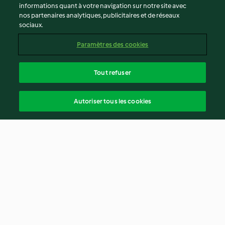
informations quant à votre navigation sur notre site avec
nos partenaires analytiques, publicitaires et de réseaux
sociaux.
Paramètres des cookies
Tout refuser
Autoriser tous les cookies
© Copyright 2026
Conditions d'utilisation
Politique de confidentialité
Non-responsabilité
Mentions légales
Cookies
Contenu du rapport