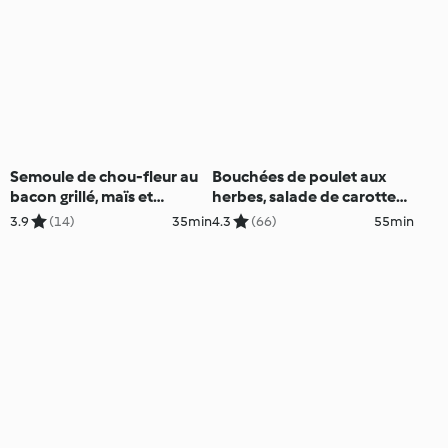
Semoule de chou-fleur au
Bouchées de poulet aux
bacon grillé, maïs et
herbes, salade de carottes
haricots rouges
à la feta
3.9
(14)
35min
4.3
(66)
55min