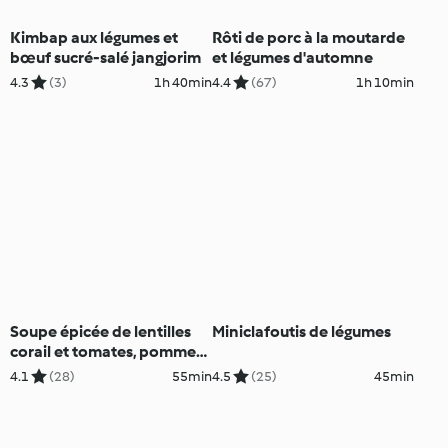
Kimbap aux légumes et
Rôti de porc à la moutarde
bœuf sucré-salé jangjorim
et légumes d'automne
4.3
(3)
1h 40min
4.4
(67)
1h 10min
Soupe épicée de lentilles
Miniclafoutis de légumes
corail et tomates, pommes
de terre farcies
4.1
(28)
55min
4.5
(25)
45min