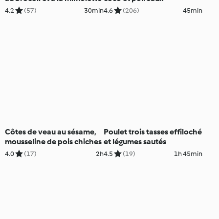
4.2
(57)
30min
4.6
(206)
45min
Côtes de veau au sésame,
Poulet trois tasses effiloché
mousseline de pois chiches
et légumes sautés
4.0
(17)
2h
4.5
(19)
1h 45min