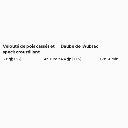
Velouté de pois cassés et
Daube de l'Aubrac
speck croustillant
3.8
(33)
4h 10min
4.4
(116)
17h 30min