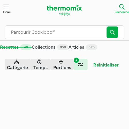
Recherche - Cookidoo® – la plateforme de recettes officiell
Menu
Recherche
Recettes
Collections
Articles
40
858
323
5
Réinitialiser
Catégorie
Temps
Portions