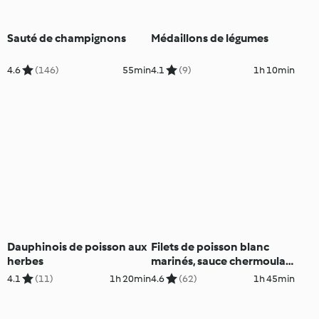
Sauté de champignons
Médaillons de légumes
4.6
(146)
55min
4.1
(9)
1h 10min
Dauphinois de poisson aux
Filets de poisson blanc
herbes
marinés, sauce chermoula
et salade de couscous
4.1
(11)
1h 20min
4.6
(62)
1h 45min