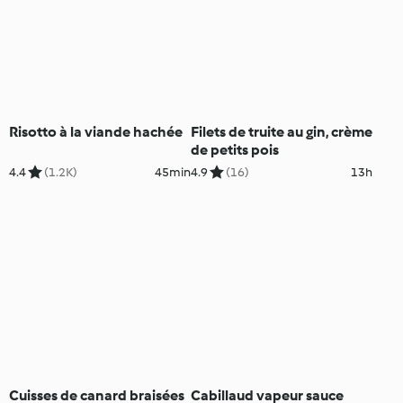
Risotto à la viande hachée
Filets de truite au gin, crème
de petits pois
4.4
(1.2K)
45min
4.9
(16)
13h
Cuisses de canard braisées
Cabillaud vapeur sauce