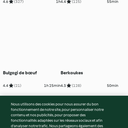
secs
moutarde
4.6
(327)
1h
4.4
(125)
55min
Bulgogi de bœuf
Berkoukes
4.4
(21)
1h 25min
4.3
(128)
50min
Nous utilisons des cookies pour nous assurer du bon
fonctionnement de notre site, pour personnaliser notre
contenu et nos publicités, pour proposer des
fonctionnalités adaptées sur les réseaux sociaux et afin
d’analyser notre trafic. Nous partageons également des