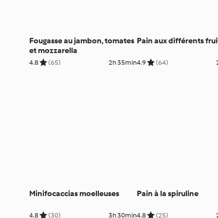
Fougasse au jambon, tomates
Pain aux différents frui
et mozzarella
4.8
(65)
2h 35min
4.9
(64)
Minifocaccias moelleuses
Pain à la spiruline
4.8
(30)
3h 30min
4.8
(25)