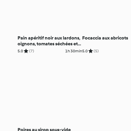
Pain apéritif noir aux lardons,
Focaccia aux abricots
oignons, tomates séchées et
béchamel
5.0
(7)
1h 30min
5.0
(5)
Poires au sirop sous-vide