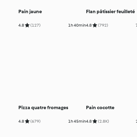
Pain jaune
Flan pâtissier feuilleté
4.8
(127)
1h 40min
4.8
(792)
Pizza quatre fromages
Pain cocotte
4.8
(679)
1h 45min
4.8
(2.8K)