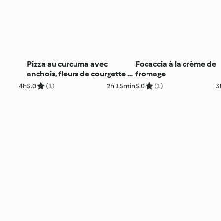
Pizza au curcuma avec
Focaccia à la crème de
anchois, fleurs de courgette et
fromage
oignons
4h
5.0
(1)
2h 15min
5.0
(1)
3