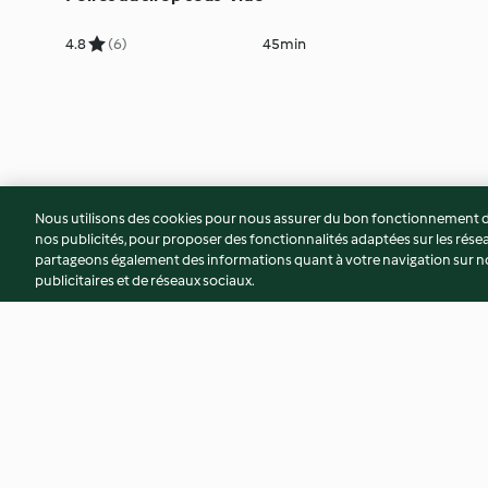
4.8
(6)
45min
Nous utilisons des cookies pour nous assurer du bon fonctionnement de
nos publicités, pour proposer des fonctionnalités adaptées sur les résea
partageons également des informations quant à votre navigation sur not
publicitaires et de réseaux sociaux.
© Copyright 2026
Conditions d'utilisation
Politique de confidentiali
Déclaration d'accessibilité