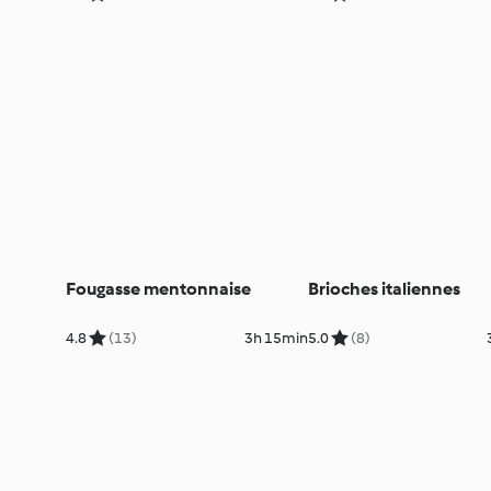
Fougasse mentonnaise
Brioches italiennes
4.8
(13)
3h 15min
5.0
(8)