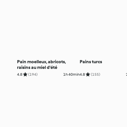
Pain moelleux, abricots,
Pains turcs
raisins au miel d'été
4.8
(194)
1h 40min
4.8
(155)