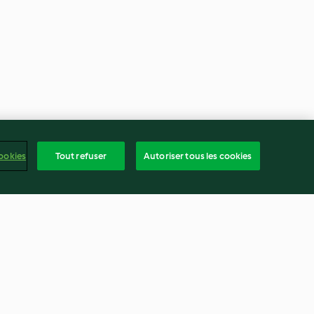
ookies
Tout refuser
Autoriser tous les cookies
frança
ntenu du rapport
Résilier le contrat