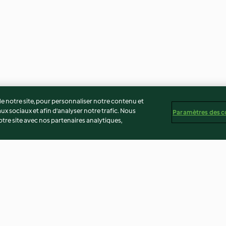
 notre site, pour personnaliser notre contenu et
ux sociaux et afin d’analyser notre trafic. Nous
Paramètres des c
re site avec nos partenaires analytiques,
té
Non-responsabilité
Mentions légales
Cookies
Co