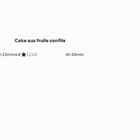
Cake aux fruits confits
h 15min
4.8
(115)
4h 30min