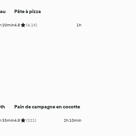
 au
Pâte à pizza
h 20min
4.8
(6.1K)
1h
eth
Pain de campagne en cocotte
h 35min
4.8
(221)
2h 10min