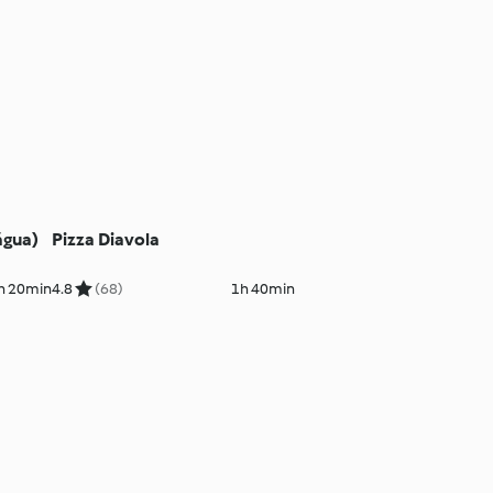
água)
Pizza Diavola
h 20min
4.8
(68)
1h 40min