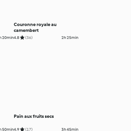
Couronne royale au
camembert
h 20min
4.8
(36)
2h 25min
Pain aux fruits secs
h 50min
4.9
(17)
3h 45min