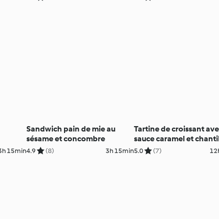
Sandwich pain de mie au
Tartine de croissant av
sésame et concombre
sauce caramel et chanti
3h 15min
4.9
(8)
3h 15min
5.0
(7)
12