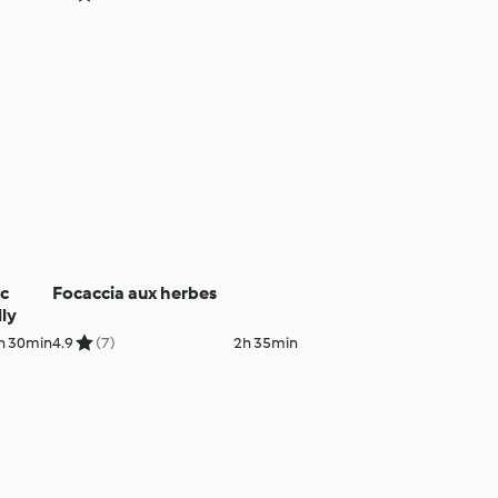
ec
Focaccia aux herbes
lly
h 30min
4.9
(7)
2h 35min