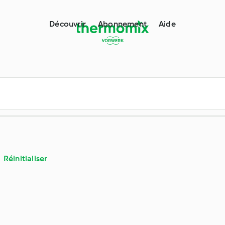
e de Thermomix®
Découvrir
Abonnement
Aide
Réinitialiser