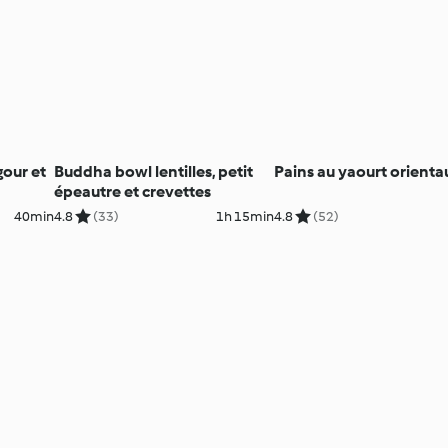
gour et
Buddha bowl lentilles, petit
Pains au yaourt orienta
épeautre et crevettes
40min
4.8
(33)
1h 15min
4.8
(52)