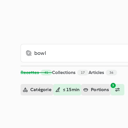
Recherche - Cookidoo® – la plateforme de recettes officiell
Recettes
Collections
Articles
41
17
36
3
Catégorie
≤ 15min
Portions