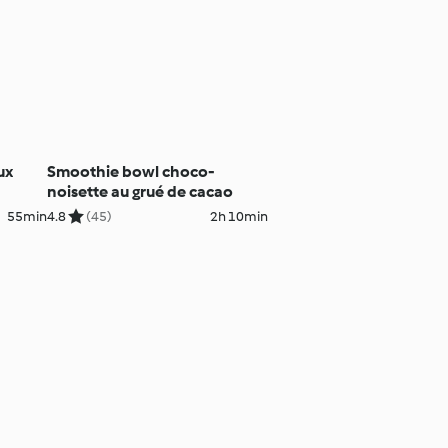
ux
Smoothie bowl choco-
noisette au grué de cacao
55min
4.8
(45)
2h 10min