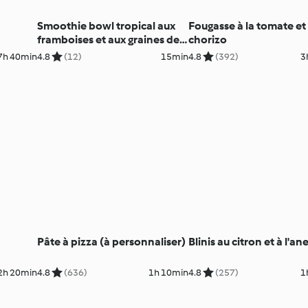
Smoothie bowl tropical aux
Fougasse à la tomate et
framboises et aux graines de
chorizo
chanvre
7h 40min
4.8
(12)
15min
4.8
(392)
3
Pâte à pizza (à personnaliser)
Blinis au citron et à l'an
2h 20min
4.8
(636)
1h 10min
4.8
(257)
1