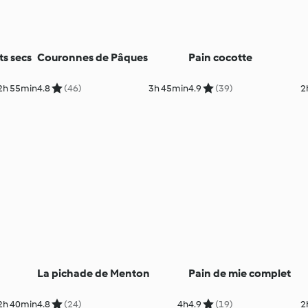
ts secs
Couronnes de Pâques
Pain cocotte
2h 55min
4.8
(46)
3h 45min
4.9
(39)
2
La pichade de Menton
Pain de mie complet
2h 40min
4.8
(24)
4h
4.9
(19)
2