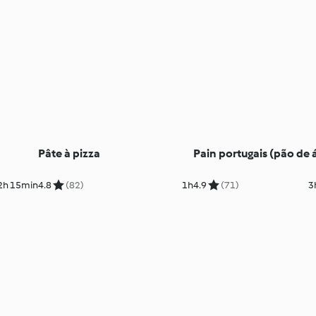
Pâte à pizza
Pain portugais (pão de 
2h 15min
4.8
(82)
1h
4.9
(71)
3