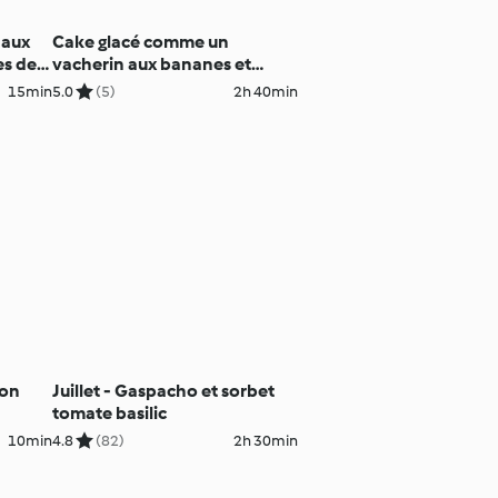
 aux
Cake glacé comme un
es de
vacherin aux bananes et
framboises
15min
5.0
(5)
2h 40min
ron
Juillet - Gaspacho et sorbet
tomate basilic
10min
4.8
(82)
2h 30min