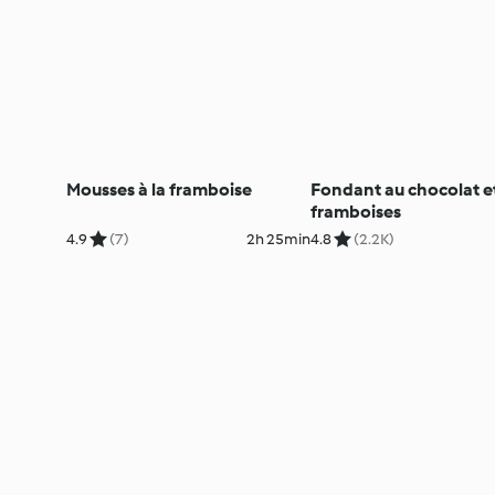
Mousses à la framboise
Fondant au chocolat e
framboises
4.9
(7)
2h 25min
4.8
(2.2K)