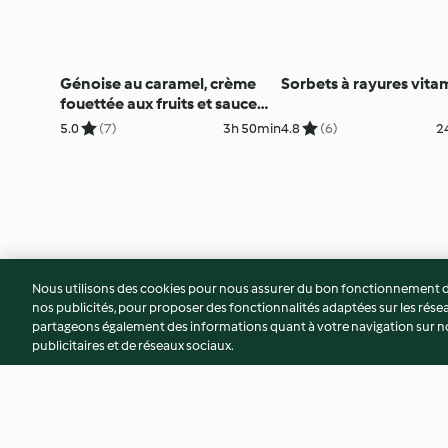
Génoise au caramel, crème
Sorbets à rayures vita
fouettée aux fruits et sauce
caramel
5.0
(7)
3h 50min
4.8
(6)
2
Nous utilisons des cookies pour nous assurer du bon fonctionnement de
nos publicités, pour proposer des fonctionnalités adaptées sur les résea
partageons également des informations quant à votre navigation sur not
publicitaires et de réseaux sociaux.
© Copyright 2026