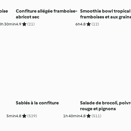
oise
Confiture allégée framboise-
Smoothie bowl tropical
abricot sec
framboises et aux grain
chanvre
0h 30min
4.9
(21)
6h
4.8
(12)
Sablés à la confiture
Salade de brocoli, poiv
rouge et pignons
5min
4.8
(529)
1h 40min
4.8
(511)