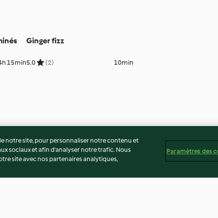
minés
Ginger fizz
4h 15min
5.0
(2)
10min
 notre site, pour personnaliser notre contenu et
ux sociaux et afin d’analyser notre trafic. Nous
Paramètres des c
re site avec nos partenaires analytiques,