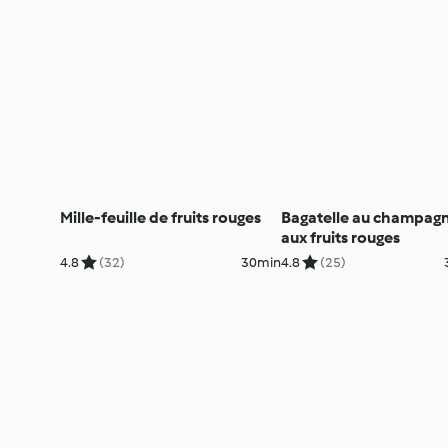
Mille-feuille de fruits rouges
Bagatelle au champagn
aux fruits rouges
4.8
(32)
30min
4.8
(25)