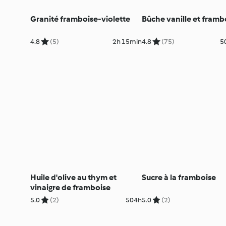
Granité framboise-violette
Bûche vanille et framb
4.8
(5)
2h 15min
4.8
(75)
5
Huile d'olive au thym et
Sucre à la framboise
vinaigre de framboise
5.0
(2)
504h
5.0
(2)