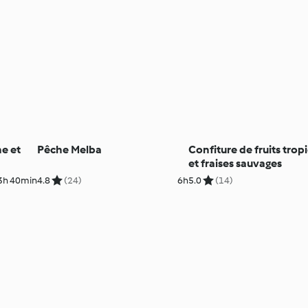
e et
Pêche Melba
Confiture de fruits trop
et fraises sauvages
3h 40min
4.8
(24)
6h
5.0
(14)