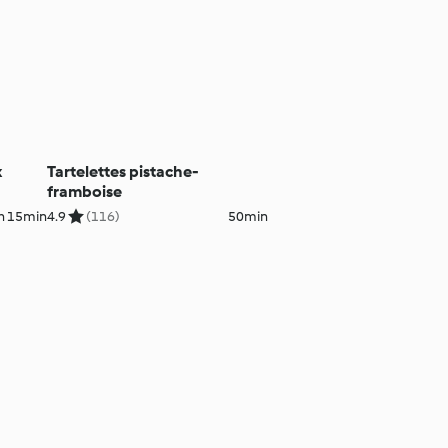
x
Tartelettes pistache-
framboise
h 15min
4.9
(116)
50min