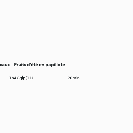
icaux
Fruits d'été en papillote
1h
4.8
(11)
20min