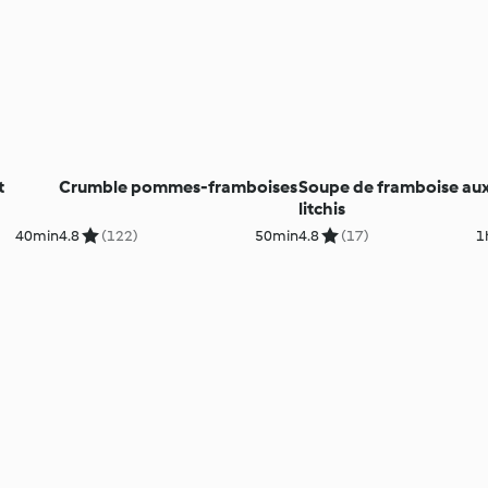
t
Crumble pommes-framboises
Soupe de framboise au
litchis
40min
4.8
(122)
50min
4.8
(17)
1