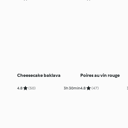
Cheesecake baklava
Poires au vin rouge
4.8
(50)
3h 30min
4.8
(47)