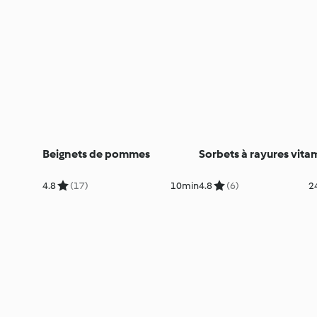
Beignets de pommes
Sorbets à rayures vita
4.8
(17)
10min
4.8
(6)
2