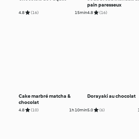
pain paresseux
4.8
(16)
15min
4.8
(16)
Cake marbré matcha &
Dorayaki au chocolat
chocolat
4.8
(10)
1h 10min
5.0
(6)