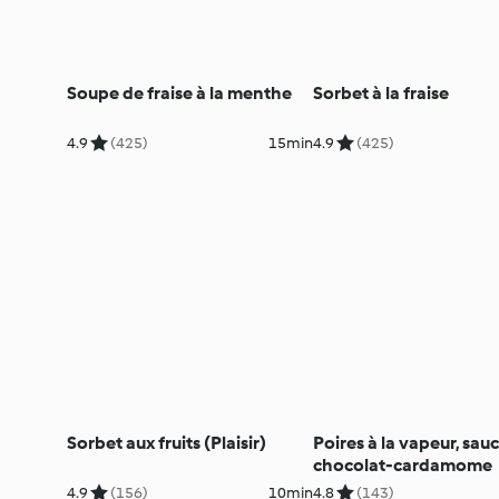
Soupe de fraise à la menthe
Sorbet à la fraise
4.9
(425)
15min
4.9
(425)
Sorbet aux fruits (Plaisir)
Poires à la vapeur, sau
chocolat-cardamome
4.9
(156)
10min
4.8
(143)