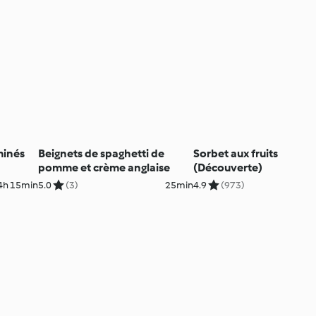
minés
Beignets de spaghetti de
Sorbet aux fruits
pomme et crème anglaise
(Découverte)
4h 15min
5.0
(3)
25min
4.9
(973)