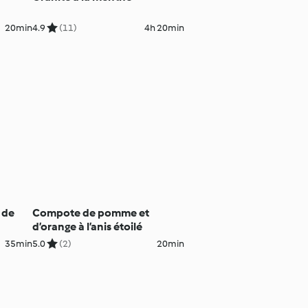
20min
4.9
(11)
4h 20min
s de
Compote de pomme et
d’orange à l’anis étoilé
35min
5.0
(2)
20min