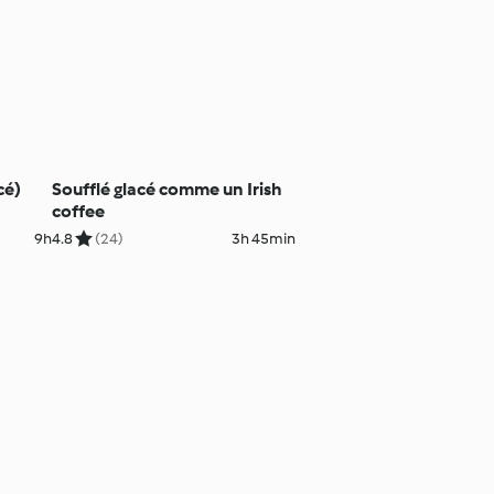
cé)
Soufflé glacé comme un Irish
coffee
9h
4.8
(24)
3h 45min