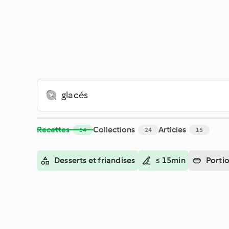
Recherche - Cookidoo® – la plateforme de recettes officiell
Recettes
Collections
Articles
54
24
15
Desserts et friandises
≤ 15min
Porti