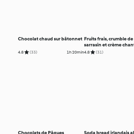
Chocolat chaud sur bâtonnet
Fruits frais, crumble de
sarrasin et crème chant
4.8
(33)
1h 20min
4.8
(31)
Chocolats de Pâques
Soda bread irlandais al