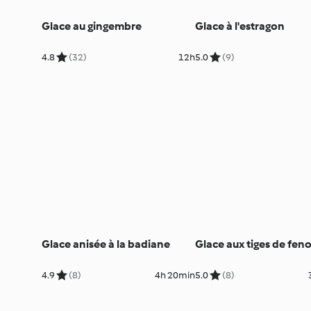
Glace au gingembre
Glace à l'estragon
4.8
(32)
12h
5.0
(9)
Glace anisée à la badiane
Glace aux tiges de feno
4.9
(8)
4h 20min
5.0
(8)