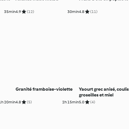
35min
4.9
(12)
30min
4.8
(11)
Granité framboise-violette
Yaourt grec anisé, couli
groseilles et miel
1h 20min
4.8
(5)
2h 15min
5.0
(4)