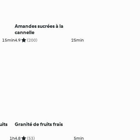
Amandes sucrées à la
cannelle
15min
4.9
(200)
25min
uits
Granité de fruits frais
1h
4.8
(53)
5min