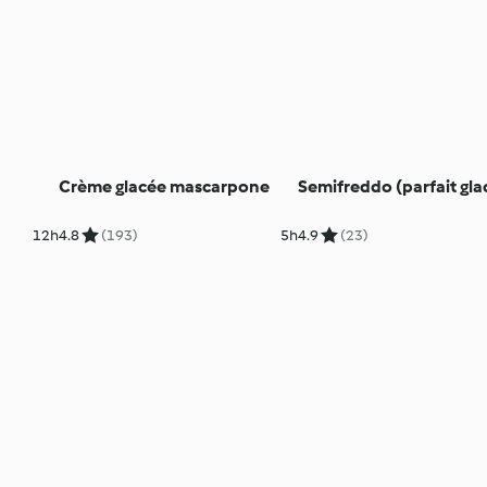
Crème glacée mascarpone
Semifreddo (parfait gla
12h
4.8
(193)
5h
4.9
(23)