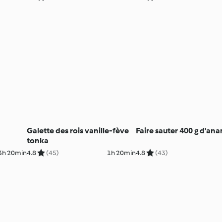
Galette des rois vanille-fève
Faire sauter 400 g d'an
tonka
3h 20min
4.8
(45)
1h 20min
4.8
(43)