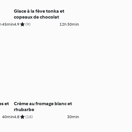
Glace à la fève tonka et
copeaux de chocolat
h 45min
4.9
(9)
12h 30min
s et
Crème au fromage blanc et
rhubarbe
40min
4.8
(18)
30min