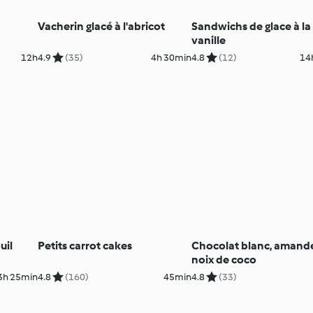
Vacherin glacé à l'abricot
Sandwichs de glace à la
vanille
12h
4.9
(35)
4h 30min
4.8
(12)
14
uil
Petits carrot cakes
Chocolat blanc, amande
noix de coco
3h 25min
4.8
(160)
45min
4.8
(33)