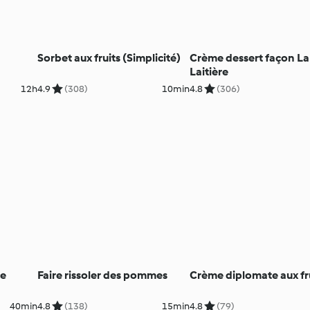
Sorbet aux fruits (Simplicité)
Crème dessert façon La
Laitière
12h
4.9
(308)
10min
4.8
(306)
ce
Faire rissoler des pommes
Crème diplomate aux fr
40min
4.8
(138)
15min
4.8
(79)