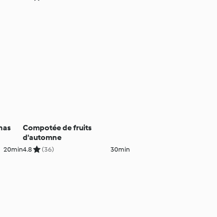
anas
Compotée de fruits
d'automne
20min
4.8
(36)
30min