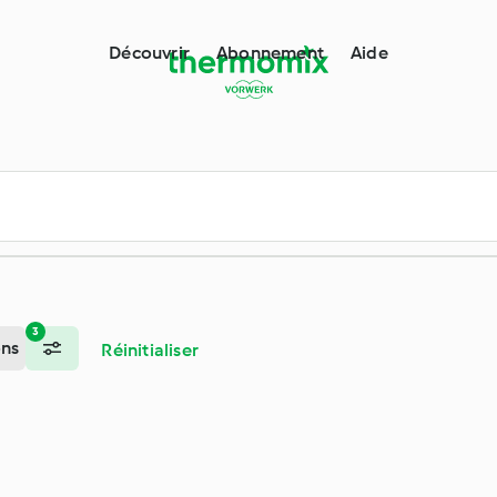
e de Thermomix®
Découvrir
Abonnement
Aide
3
ons
Réinitialiser