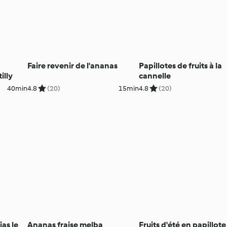
Faire revenir de l'ananas
Papillotes de fruits à la
illy
cannelle
40min
4.8
(20)
15min
4.8
(20)
ias le
Ananas fraise melba
Fruits d'été en papillote