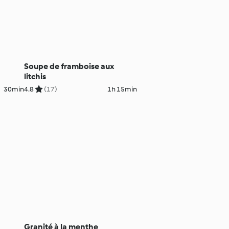
Soupe de framboise aux
litchis
30min
4.8
(17)
1h 15min
Granité à la menthe