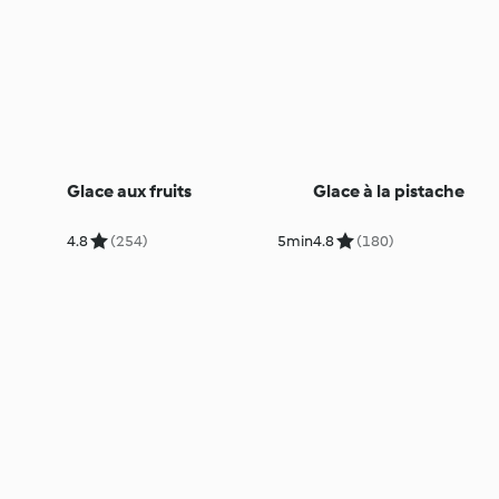
Glace aux fruits
Glace à la pistache
4.8
(254)
5min
4.8
(180)