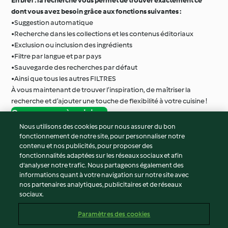
En bref : la recherche vous permet de trouver exactement ce
dont vous avez besoin grâce aux fonctions suivantes :
•Suggestion automatique
•Recherche dans les collections et les contenus éditoriaux
•Exclusion ou inclusion des ingrédients
•Filtre par langue et par pays
•Sauvegarde des recherches par défaut
•Ainsi que tous les autres FILTRES
À vous maintenant de trouver l’inspiration, de maîtriser la
recherche et d’ajouter une touche de flexibilité à votre cuisine !
Commencer à cuisiner
Nous utilisons des cookies pour nous assurer du bon
fonctionnement de notre site, pour personnaliser notre
© Copyright 2026
contenu et nos publicités, pour proposer des
fonctionnalités adaptées sur les réseaux sociaux et afin
Conditions d'utilisation
d’analyser notre trafic. Nous partageons également des
Politique de confidentialité
informations quant à votre navigation sur notre site avec
Non-responsabilité
nos partenaires analytiques, publicitaires et de réseaux
sociaux.
Mentions légales
Cookies
Paramètres des cookies
Contenu du rapport