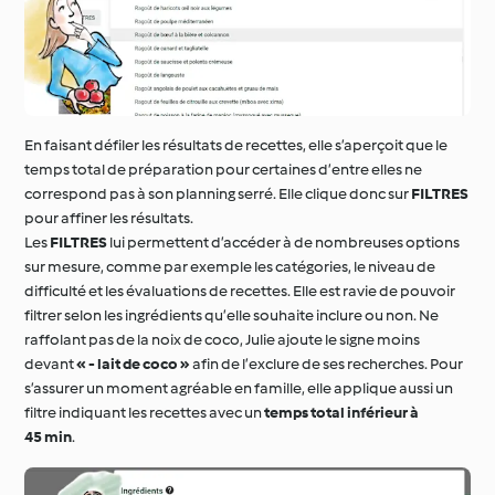
En faisant défiler les résultats de recettes, elle s’aperçoit que le
temps total de préparation pour certaines d’entre elles ne
correspond pas à son planning serré. Elle clique donc sur
FILTRES
pour affiner les résultats.
Les
FILTRES
lui permettent d’accéder à de nombreuses options
sur mesure, comme par exemple les catégories, le niveau de
difficulté et les évaluations de recettes. Elle est ravie de pouvoir
filtrer selon les ingrédients qu’elle souhaite inclure ou non. Ne
raffolant pas de la noix de coco, Julie ajoute le signe moins
devant
« - lait de coco »
afin de l’exclure de ses recherches. Pour
s’assurer un moment agréable en famille, elle applique aussi un
filtre indiquant les recettes avec un
temps total inférieur à
45 min
.