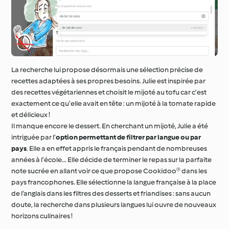
La recherche lui propose désormais une sélection précise de
recettes adaptées à ses propres besoins. Julie est inspirée par
des recettes végétariennes et choisit le mijoté au tofu car c’est
exactement ce qu’elle avait en tête : un mijoté à la tomate rapide
et délicieux !
Il manque encore le dessert. En cherchant un mijoté, Julie a été
intriguée par l’
option permettant de filtrer par langue ou par
pays
. Elle a en effet appris le français pendant de nombreuses
années à l’école… Elle décide de terminer le repas sur la parfaite
note sucrée en allant voir ce que propose Cookidoo® dans les
pays francophones. Elle sélectionne la langue française à la place
de l’anglais dans les filtres des desserts et friandises : sans aucun
doute, la recherche dans plusieurs langues lui ouvre de nouveaux
horizons culinaires !