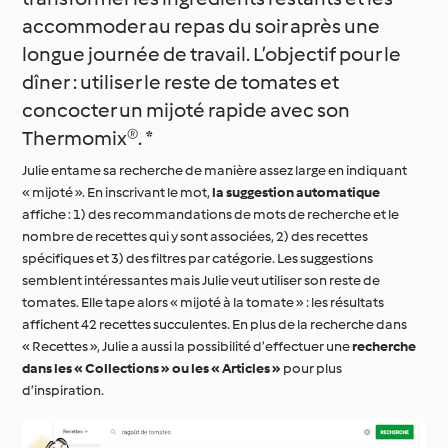
accommoder au repas du soir après une
longue journée de travail. L’objectif pour le
dîner : utiliser le reste de tomates et
concocter un mijoté rapide avec son
Thermomix®. *
Julie entame sa recherche de manière assez large en indiquant
« mijoté ». En inscrivant le mot,
la suggestion automatique
affiche : 1) des recommandations de mots de recherche et le
nombre de recettes qui y sont associées, 2) des recettes
spécifiques et 3) des filtres par catégorie. Les suggestions
semblent intéressantes mais Julie veut utiliser son reste de
tomates. Elle tape alors « mijoté à la tomate » : les résultats
affichent 42 recettes succulentes. En plus de la recherche dans
« Recettes », Julie a aussi la possibilité d’effectuer une
recherche
dans les « Collections » ou les « Articles »
pour plus
d’inspiration.