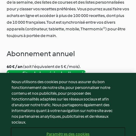
de la semaine, des listes de courses et des listes personnalisées
pour y classer vos recettes préférées. Vous pourrez aussi faire vos
achats en ligne et accéder à plus de 100 000 recettes, dont plus
de 10 000 françaises. Tout est synchronisé entre vos divers
appareils (ordinateur, tablette, mobile, Thermomix®) pour être
toujours à portée de main.
Abonnement annuel
60 € / an
(soit l'équivalent de 5 € / mois).
Je profite de la période d'essai !
Nous utilisons des cookies pour nous assurer du bon
fonctionnement de notre site, pour personnaliser notre
© Copyright 2026
contenu et nos publicités, pour proposer des
fonctionnalités adaptées sur les réseaux sociaux et afin
Conditions d'utilisation
d’analyser notre trafic. Nous partageons également des
Politique de confidentialité
informations quant à votre navigation sur notre site avec
Non-responsabilité
nos partenaires analytiques, publicitaires et de réseaux
sociaux.
Mentions légales
Cookies
Paramètres des cookies