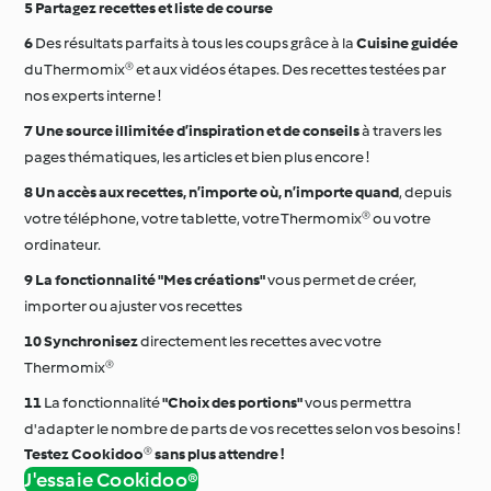
Partagez recettes et liste de course
Des résultats parfaits à tous les coups grâce à la
Cuisine guidée
du Thermomix® et aux vidéos étapes. Des recettes testées par
nos experts interne !
Une source illimitée d’inspiration et de conseils
à travers les
pages thématiques, les articles et bien plus encore !
Un accès aux recettes, n’importe où, n’importe quand
, depuis
votre téléphone, votre tablette, votre Thermomix® ou votre
ordinateur.
La fonctionnalité "Mes créations"
vous permet de créer,
importer ou ajuster vos recettes
Synchronisez
directement les recettes avec votre
Thermomix®
La fonctionnalité
"Choix des portions"
vous permettra
d'adapter le nombre de parts de vos recettes selon vos besoins !
Testez Cookidoo® sans plus attendre !
J'essaie Cookidoo®