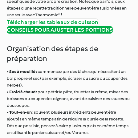
spécifiques de votre propre création. Notez que parfois, deux
étapes d'une recette traditionnelle peuvent être fusionnées en
une seule avec Thermomix® !
Télécharger les tableaux de cuisson
CONSEILS POUR AJUSTER LES PORTIONS
Organisation des étapes de
préparation
•
Sec à mouillé :
commencez par des tâches qui nécessitent un
bol propre et sec (par exemple, écraser du sucre ou couper des
herbes).
•
Froid à chaud :
pour pétrir la pâte, fouetter la crème, mixer des
boissons ou couper des oignons, avant de cuisiner des sauces ou
des soupes.
•
Tout-en-un :
souvent, plusieurs ingrédients peuvent être
ajoutés en même temps afin de réduire la durée de la recette.
Dès que possible, pensez à cuire plusieurs plats en même temps
en utilisant le panier cuisson et/ou Varoma.