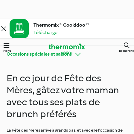
Thermomix ® Cookidoo ®
Télécharger
Menu
Recherche
Occasions spéciales et saisons
En ce jour de Fête des
Faites connaissance
Apprendre avec
avec Cookidoo®
Cookidoo®
Mères, gâtez votre maman
avec tous ses plats de
Thermomix® conseils
Des ingrédients
& astuces
simples !
brunch préférés
Cuisine de tous les
Régimes particuliers et
La Fête des Mères arrive à grands pas, et avec elle l’occasion de
jours
tendances