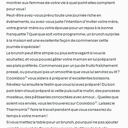
montrer aux femmes de votre vie à quel point elles comptent
pour vous !
Peut-être avez-vous prévu toute une journée riche en
Occasions spéciales et
Autour du monde avec
événements, ou avez-vous juste l’intention d’inviter votre mère,
saisons
Cookidoo®
votre grand-mère ou votre épouse pour un repas à la bonne
franquette ? Quel que soit votre programme, un brunch surprise
à la maison est une excellente façon de commencer cette
journée si spéciale !
Le brunch peut être simple ou plus extravagant si vous le
souhaitez, et vous pouvez gâter votre maman en lui préparant
ses plats préférés. Commencez par un jus de fruits fraîchement
pressé, ou pourquoi pas un smoothie que vous lui servirez au lit ?
Cookidoo® vous aidera à préparer d’excellentes boissons.
Révélez-lui ensuite le festin que vous lui avez préparé ! Du bon
pain bien chaud préparé la veille puis cuit le matin, des pancakes
moelleux, des pâtisseries concoctées avec amour… Quelles que
soient vos envies, vous les trouverez sur Cookidoo®. Laissez le
Thermomix® faire le travail pendant que vous consacrez du
temps à votre maman !
Si vous mettez la table pour un brunch, pourquoi ne pas ajouter