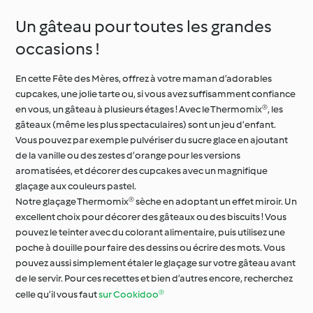
Un gâteau pour toutes les grandes
occasions !
En cette Fête des Mères, offrez à votre maman d’adorables
cupcakes, une jolie tarte ou, si vous avez suffisamment confiance
en vous, un gâteau à plusieurs étages ! Avec le Thermomix®, les
gâteaux (même les plus spectaculaires) sont un jeu d’enfant.
Vous pouvez par exemple pulvériser du sucre glace en ajoutant
de la vanille ou des zestes d’orange pour les versions
aromatisées, et décorer des cupcakes avec un magnifique
glaçage aux couleurs pastel.
Notre glaçage Thermomix® sèche en adoptant un effet miroir. Un
excellent choix pour décorer des gâteaux ou des biscuits ! Vous
pouvez le teinter avec du colorant alimentaire, puis utilisez une
poche à douille pour faire des dessins ou écrire des mots. Vous
pouvez aussi simplement étaler le glaçage sur votre gâteau avant
de le servir. Pour ces recettes et bien d’autres encore, recherchez
celle qu’il vous faut
sur Cookidoo®