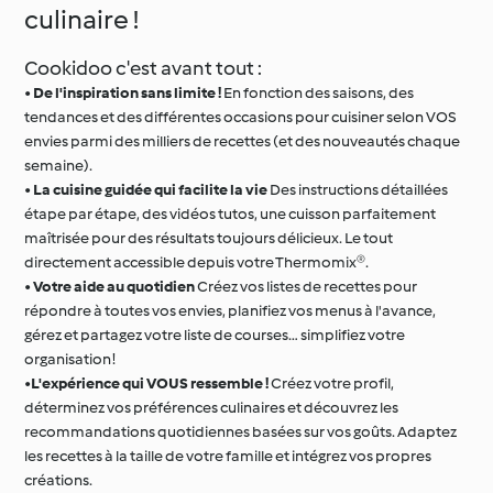
culinaire !
Cookidoo c'est avant tout :
•
De l'inspiration sans limite !
En fonction des saisons, des
tendances et des différentes occasions pour cuisiner selon VOS
envies parmi des milliers de recettes (et des nouveautés chaque
semaine).
•
La cuisine guidée qui facilite la vie
Des instructions détaillées
étape par étape, des vidéos tutos, une cuisson parfaitement
maîtrisée pour des résultats toujours délicieux. Le tout
directement accessible depuis votre Thermomix®.
•
Votre aide au quotidien
Créez vos listes de recettes pour
répondre à toutes vos envies, planifiez vos menus à l'avance,
gérez et partagez votre liste de courses… simplifiez votre
organisation !
•
L'expérience qui VOUS ressemble !
Créez votre profil,
déterminez vos préférences culinaires et découvrez les
recommandations quotidiennes basées sur vos goûts. Adaptez
les recettes à la taille de votre famille et intégrez vos propres
créations.