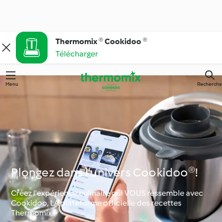
Thermomix ® Cookidoo ®
Télécharger
Menu
Recherche
Plongez dans l'univers Cookidoo®!
Créez l'expérience culinaire qui VOUS ressemble avec
Cookidoo, LA plateforme officielle des recettes
Thermomix !