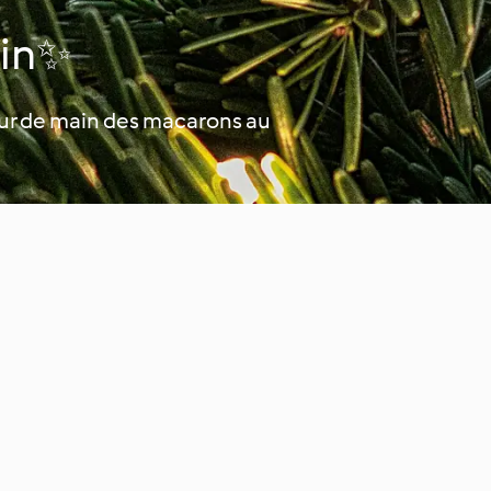
ain✨
our de main des macarons au