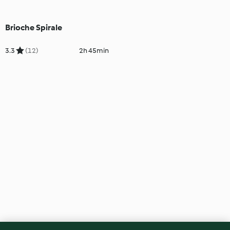
Brioche Spirale
3.3
(12)
2h 45min