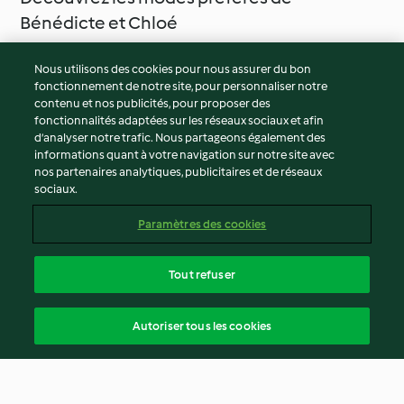
Bénédicte et Chloé
Nous utilisons des cookies pour nous assurer du bon
fonctionnement de notre site, pour personnaliser notre
contenu et nos publicités, pour proposer des
fonctionnalités adaptées sur les réseaux sociaux et afin
d’analyser notre trafic. Nous partageons également des
informations quant à votre navigation sur notre site avec
nos partenaires analytiques, publicitaires et de réseaux
sociaux.
Paramètres des cookies
Cuisson des œufs
Nettoyage
Tout refuser
Autoriser tous les cookies
© Copyright 2026
Conditions d'utilisation
Politique de confidentialité