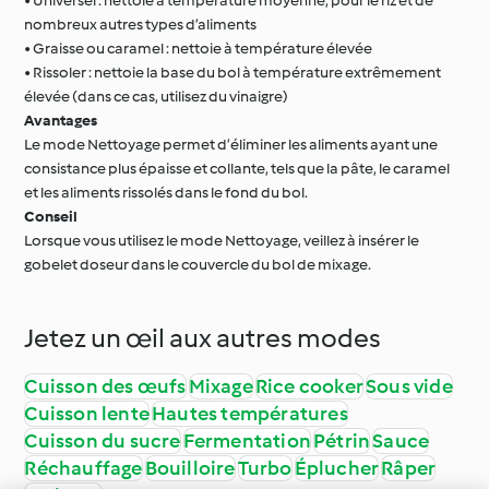
• Universel : nettoie à température moyenne, pour le riz et de
nombreux autres types d’aliments
• Graisse ou caramel : nettoie à température élevée
• Rissoler : nettoie la base du bol à température extrêmement
élevée (dans ce cas, utilisez du vinaigre)
Avantages
Le mode Nettoyage permet d’éliminer les aliments ayant une
consistance plus épaisse et collante, tels que la pâte, le caramel
et les aliments rissolés dans le fond du bol.
Conseil
Lorsque vous utilisez le mode Nettoyage, veillez à insérer le
gobelet doseur dans le couvercle du bol de mixage.
Jetez un œil aux autres modes
Cuisson des œufs
Mixage
Rice cooker
Sous vide
Cuisson lente
Hautes températures
Cuisson du sucre
Fermentation
Pétrin
Sauce
Réchauffage
Bouilloire
Turbo
Éplucher
Râper