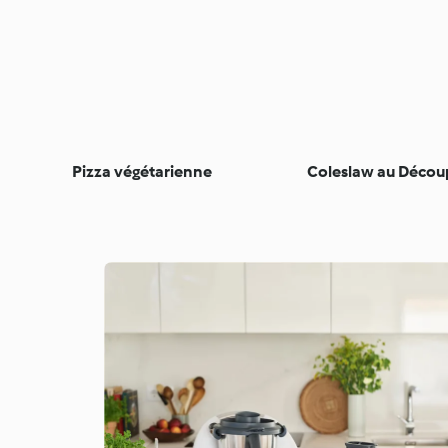
Pizza végétarienne
Coleslaw au Décou