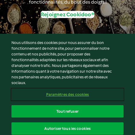
fonctionnalités, du bout des doigts !
Rejoignez Cookidoo®
Nous utilisons des cookies pour nous assurer du bon
fonctionnement de notre site, pour personnaliser notre
© Copyright 2026
contenu et nos publicités, pour proposer des
fonctionnalités adaptées sur les réseaux sociaux et afin
Conditions d'utilisation
d’analyser notre trafic. Nous partageons également des
Politique de confidentialité
informations quant à votre navigation sur notre site avec
Non-responsabilité
nos partenaires analytiques, publicitaires et de réseaux
sociaux.
Mentions légales
Cookies
Paramètres des cookies
Contenu du rapport
Résilier le contrat
Tout refuser
Déclaration d'accessibilité
français
Autoriser tous les cookies