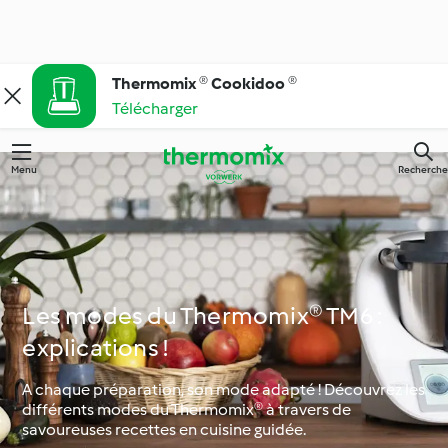
Thermomix ® Cookidoo ®
Télécharger
Menu
Recherche
Les modes du Thermomix® TM6 :
explications !
A chaque préparation, son mode adapté ! Découvrez les
différents modes du Thermomix® à travers de
savoureuses recettes en cuisine guidée.