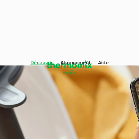
Découvrir
Abonnement
Aide
Thermomix® conseils &
dre avec Cookidoo®
astuces
 particuliers et
Occasions spéciales et
ces
saisons