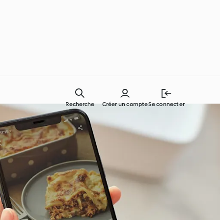
Recherche
Créer un compte
Se connecter
Des ingrédients simples !
Autour du monde avec
Cookidoo®