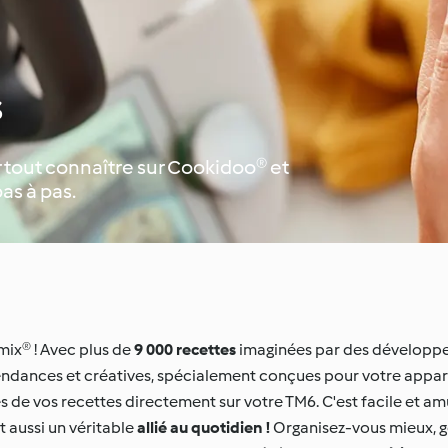
s
r tout connaître sur Cookidoo® et
as à pas.
mix® ! Avec plus de
9 000 recettes
imaginées par des développe
, tendances et créatives, spécialement conçues pour votre appa
es de vos recettes directement sur votre TM6. C'est facile et amu
st aussi un véritable
allié au quotidien !
Organisez-vous mieux, g