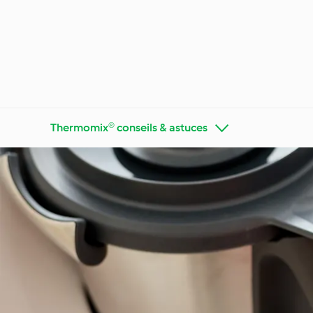
Thermomix® conseils & astuces
Faites connaissance avec
Cookidoo®
Appren
Régimes
Cuisine de tous les jours
tendan