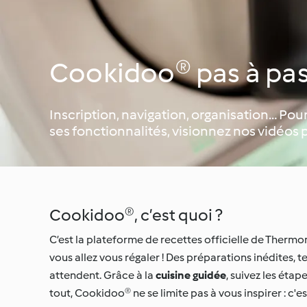
Cookidoo® pas à pa
Inscription, navigation, organisation… Pou
ses fonctionnalités, visionnez nos vidéos p
Cookidoo®, c’est quoi ?
C’est la plateforme de recettes officielle de Thermo
vous allez vous régaler ! Des préparations inédites
attendent. Grâce à la
cuisine guidée
, suivez les étap
tout, Cookidoo® ne se limite pas à vous inspirer : c'e