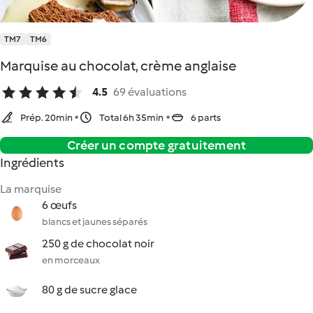
TM7
TM6
Marquise au chocolat, crème anglaise
4.5
69 évaluations
Prép. 20min
Total 6h 35min
6 parts
Créer un compte gratuitement
Ingrédients
La marquise
6 œufs
blancs et jaunes séparés
250 g de chocolat noir
en morceaux
80 g de sucre glace