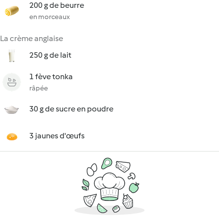
200 g de beurre
en morceaux
La crème anglaise
250 g de lait
1 fève tonka
râpée
30 g de sucre en poudre
3 jaunes d'œufs