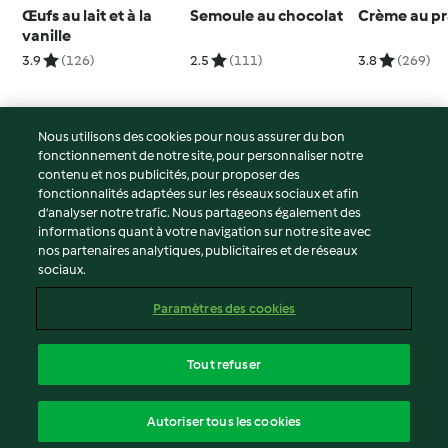
Œufs au lait et à la
Semoule au chocolat
Crème au pr
vanille
3.9
(126)
2.5
(111)
3.8
(269)
Nous utilisons des cookies pour nous assurer du bon
fonctionnement de notre site, pour personnaliser notre
© Copyright 2026
contenu et nos publicités, pour proposer des
fonctionnalités adaptées sur les réseaux sociaux et afin
Conditions d'utilisation
d’analyser notre trafic. Nous partageons également des
Politique de confidentialité
informations quant à votre navigation sur notre site avec
Non-responsabilité
nos partenaires analytiques, publicitaires et de réseaux
sociaux.
Mentions légales
Cookies
Paramètres des cookies
Contenu du rapport
Résilier le contrat
Tout refuser
Déclaration d'accessibilité
français
Autoriser tous les cookies