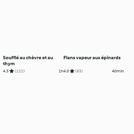
Soufflé au chèvre et au
Flans vapeur aux épinards
thym
4.3
(122)
1h
4.0
(83)
40min