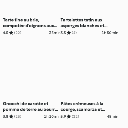
Tarte fine au brie,
Tartelettes tatin aux
compotée d’oignons aux
asperges blanches et
myrtilles et romarin
gorgonzola
4.5
(22)
35min
3.5
(4)
1h 50min
Gnocchi de carotte et
Pâtes crémeuses à la
pomme de terre au beurre
courge, scamorza et
de sauge
pecorino
3.8
(23)
1h 10min
3.9
(22)
45min