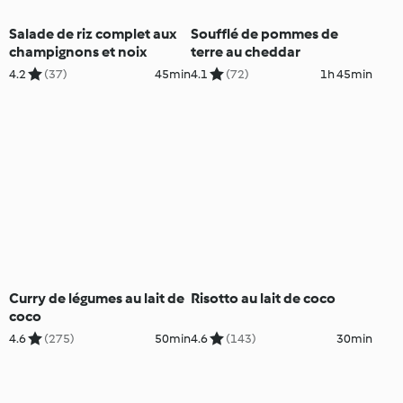
Salade de riz complet aux
Soufflé de pommes de
champignons et noix
terre au cheddar
4.2
(37)
45min
4.1
(72)
1h 45min
Curry de légumes au lait de
Risotto au lait de coco
coco
4.6
(275)
50min
4.6
(143)
30min