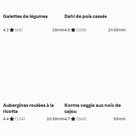
Galettes de légumes
Dahl de pois cassés
4.2
(63)
20min
4.5
(158)
1h 55min
Aubergines roulées à la
Korma veggie aux noix de
ricotta
cajou
4.4
(134)
1h 30min
4.7
(263)
55min