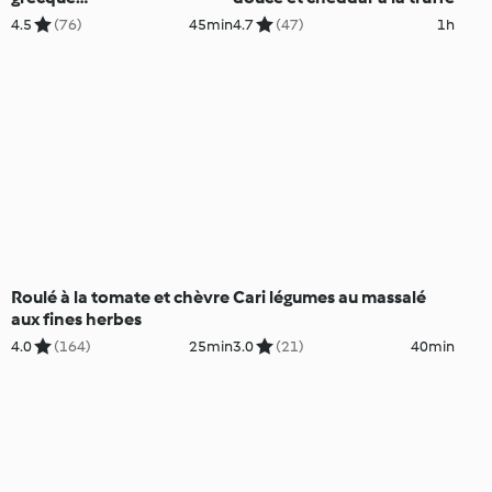
(Kolokithokeftedes)
4.5
(76)
45min
4.7
(47)
1h
Roulé à la tomate et chèvre
Cari légumes au massalé
aux fines herbes
4.0
(164)
25min
3.0
(21)
40min