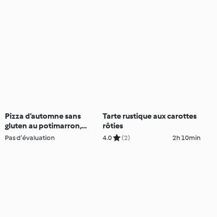
Pizza d’automne sans
Tarte rustique aux carottes
gluten au potimarron,
rôties
roquefort et girolles
Pas d’évaluation
4.0
(2)
2h 10min