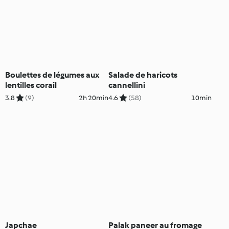
Boulettes de légumes aux
Salade de haricots
lentilles corail
cannellini
3.8
(9)
2h 20min
4.6
(58)
10min
Japchae
Palak paneer au fromage