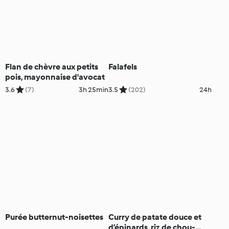
Flan de chèvre aux petits
Falafels
pois, mayonnaise d'avocat
3.6
(7)
3h 25min
3.5
(202)
24h
Purée butternut-noisettes
Curry de patate douce et
d’épinards, riz de chou-