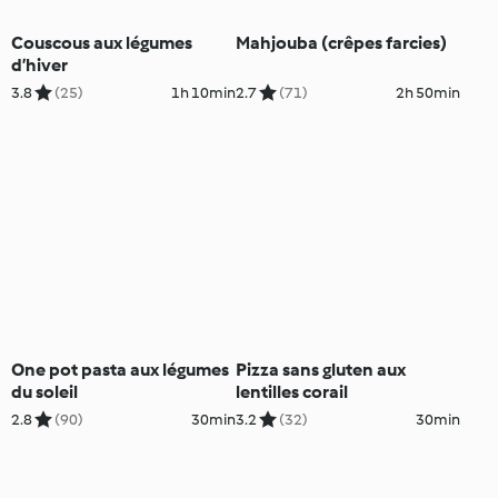
Couscous aux légumes
Mahjouba (crêpes farcies)
d’hiver
3.8
(25)
1h 10min
2.7
(71)
2h 50min
One pot pasta aux légumes
Pizza sans gluten aux
du soleil
lentilles corail
2.8
(90)
30min
3.2
(32)
30min