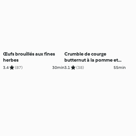
Œufs brouillés aux fines
Crumble de courge
herbes
butternut à la pomme et
aux noix
3.4
(87)
30min
3.1
(38)
55min