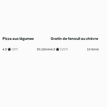
Pizza aux légumes
Gratin de fenouil au chèvre
4.3
(37)
3h 10min
4.3
(157)
1h 5min