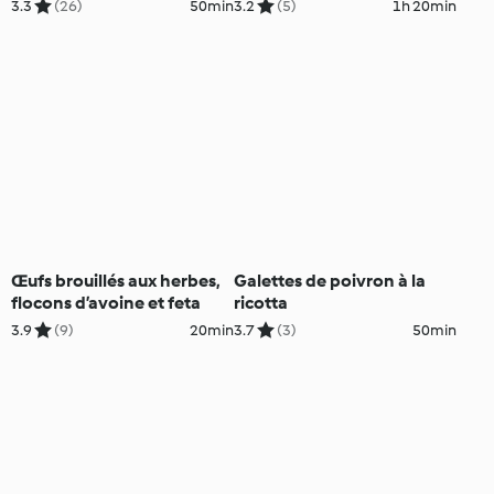
3.3
(26)
50min
3.2
(5)
1h 20min
Œufs brouillés aux herbes,
Galettes de poivron à la
flocons d’avoine et feta
ricotta
3.9
(9)
20min
3.7
(3)
50min