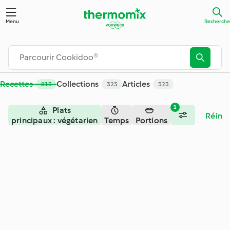
Recherche - Cookidoo® – la plateforme de recettes officiell
Menu
Recherche
Recettes
Collections
Articles
813
323
323
1
Plats
Réiniti
principaux : végétarien
Temps
Portions