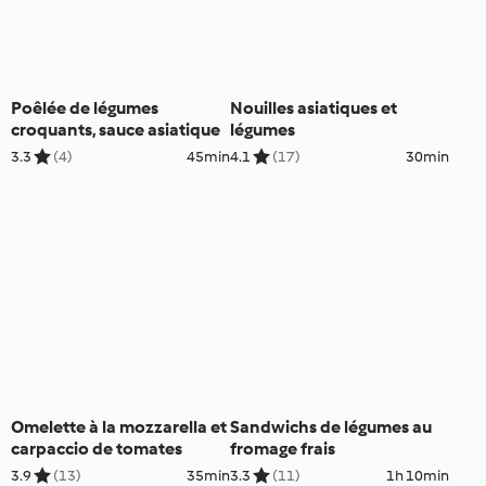
Poêlée de légumes
Nouilles asiatiques et
croquants, sauce asiatique
légumes
3.3
(4)
45min
4.1
(17)
30min
Omelette à la mozzarella et
Sandwichs de légumes au
carpaccio de tomates
fromage frais
3.9
(13)
35min
3.3
(11)
1h 10min