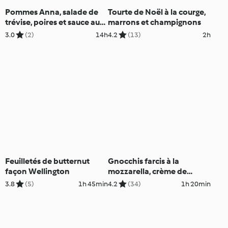
Pommes Anna, salade de
Tourte de Noël à la courge,
trévise, poires et sauce au
marrons et champignons
bleu
3.0
(2)
14h
4.2
(13)
2h
Feuilletés de butternut
Gnocchis farcis à la
façon Wellington
mozzarella, crème de
parmesan truffée
3.8
(5)
1h 45min
4.2
(34)
1h 20min