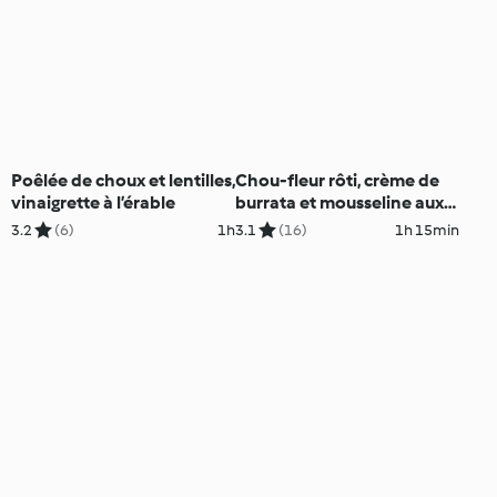
Poêlée de choux et lentilles,
Chou-fleur rôti, crème de
vinaigrette à l’érable
burrata et mousseline aux
agrumes
3.2
(6)
1h
3.1
(16)
1h 15min