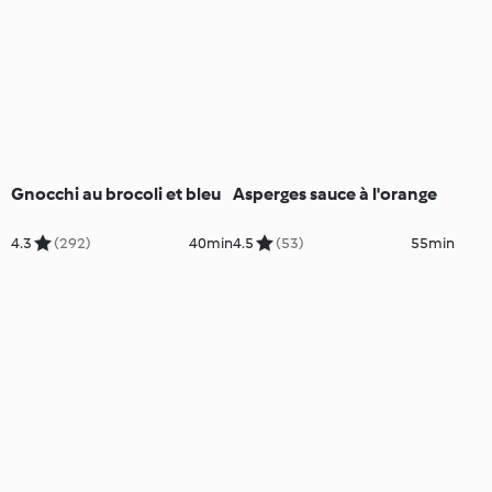
Gnocchi au brocoli et bleu
Asperges sauce à l'orange
4.3
(292)
40min
4.5
(53)
55min