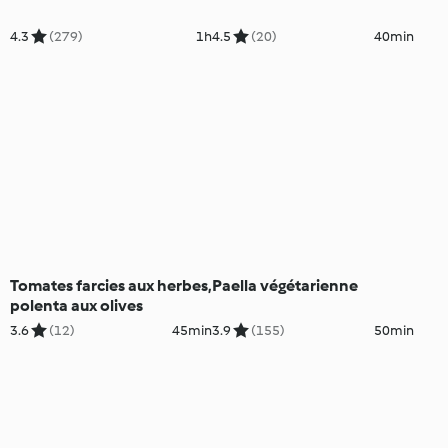
4.3
(279)
1h
4.5
(20)
40min
Tomates farcies aux herbes,
Paella végétarienne
polenta aux olives
3.6
(12)
45min
3.9
(155)
50min