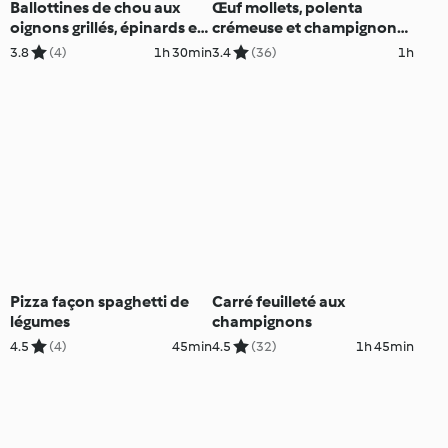
Ballottines de chou aux
Œuf mollets, polenta
oignons grillés, épinards et
crémeuse et champignons
fruits secs
sautés
3.8
(4)
1h 30min
3.4
(36)
1h
Pizza façon spaghetti de
Carré feuilleté aux
légumes
champignons
4.5
(4)
45min
4.5
(32)
1h 45min