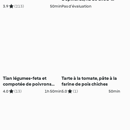
fleur
3.9
(213)
50min
Pas d’évaluation
Tian légumes-feta et
Tarte à la tomate, pâte à la
compotée de poivrons
farine de pois chiches
avec le Découpe-minute
4.0
(13)
1h 50min
5.0
(1)
50min