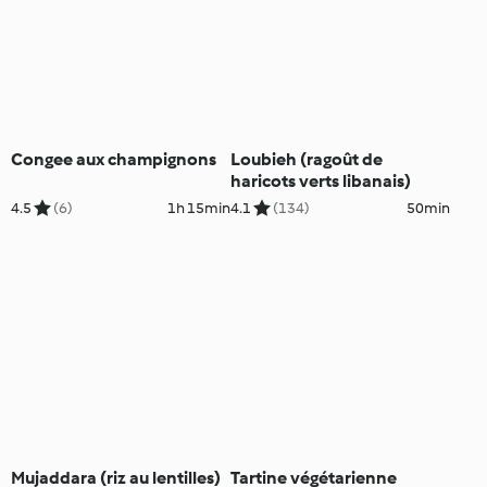
Congee aux champignons
Loubieh (ragoût de
haricots verts libanais)
4.5
(6)
1h 15min
4.1
(134)
50min
Mujaddara (riz au lentilles)
Tartine végétarienne