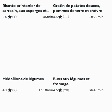
Risotto printanier de
Gratin de patates douces,
sarrasin, aux asperges et
pommes de terre et chèvre
aux petits pois
5.0
(1)
45min
4.5
(11)
1h 20min
Médaillons de légumes
Buns aux légumes et
fromage
4.1
(9)
1h 10min
4.6
(20)
3h 45min