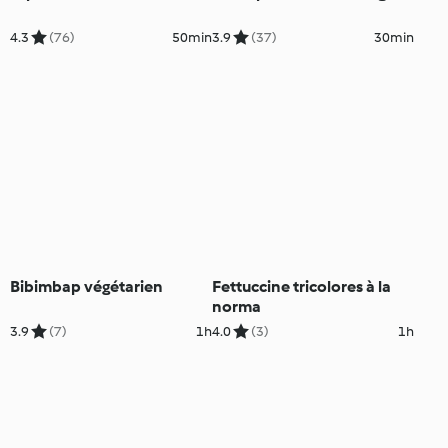
4.3
(76)
50min
3.9
(37)
30min
Bibimbap végétarien
Fettuccine tricolores à la
norma
3.9
(7)
1h
4.0
(3)
1h