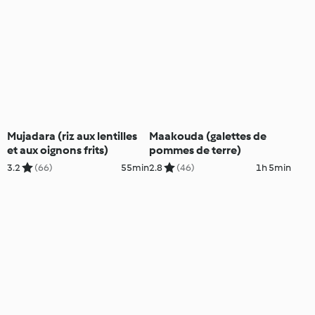
Mujadara (riz aux lentilles
Maakouda (galettes de
et aux oignons frits)
pommes de terre)
3.2
(66)
55min
2.8
(46)
1h 5min