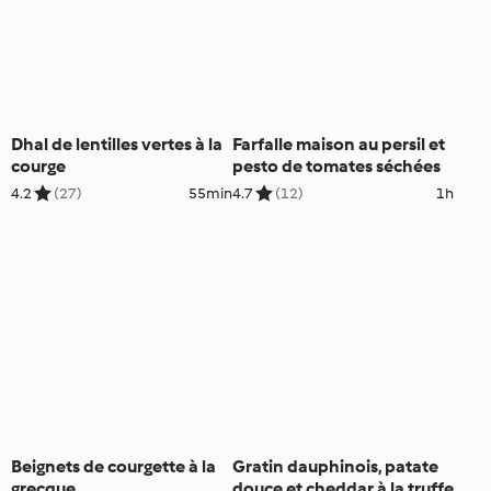
Dhal de lentilles vertes à la
Farfalle maison au persil et
courge
pesto de tomates séchées
4.2
(27)
55min
4.7
(12)
1h
Beignets de courgette à la
Gratin dauphinois, patate
grecque
douce et cheddar à la truffe