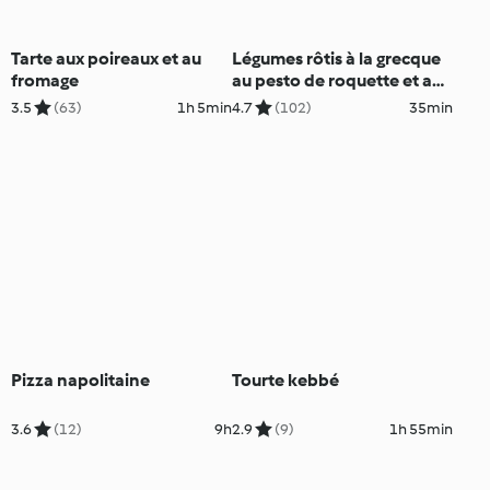
Tarte aux poireaux et au
Légumes rôtis à la grecque
fromage
au pesto de roquette et au
citron
3.5
(63)
1h 5min
4.7
(102)
35min
Pizza napolitaine
Tourte kebbé
3.6
(12)
9h
2.9
(9)
1h 55min