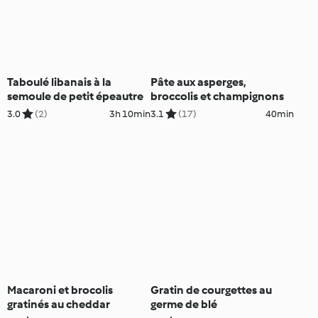
Taboulé libanais à la
Pâte aux asperges,
semoule de petit épeautre
broccolis et champignons
3.0
(2)
3h 10min
3.1
(17)
40min
Macaroni et brocolis
Gratin de courgettes au
gratinés au cheddar
germe de blé