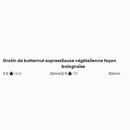
Gratin de butternut express
Sauce végétalienne façon
bolognaise
3.5
(54)
50min
3.9
(9)
50min