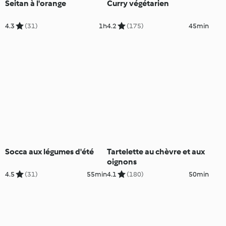
Seitan à l'orange
Curry végétarien
4.3
(31)
1h
4.2
(175)
45min
Socca aux légumes d'été
Tartelette au chèvre et aux
oignons
4.5
(31)
55min
4.1
(180)
50min