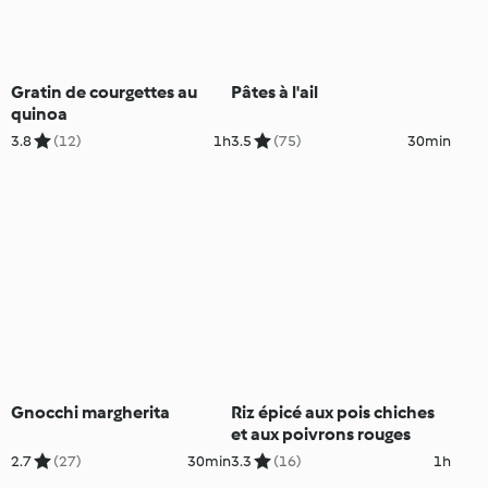
Gratin de courgettes au
Pâtes à l'ail
quinoa
3.8
(12)
1h
3.5
(75)
30min
Gnocchi margherita
Riz épicé aux pois chiches
et aux poivrons rouges
2.7
(27)
30min
3.3
(16)
1h