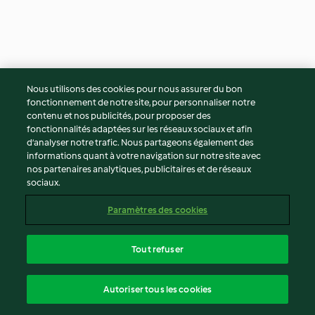
Crumble d'endives au
Flamiche sans pâte au tofu
Nous utilisons des cookies pour nous assurer du bon
roquefort
fumé
fonctionnement de notre site, pour personnaliser notre
4.2
(22)
1h 5min
3.5
(8)
50min
contenu et nos publicités, pour proposer des
fonctionnalités adaptées sur les réseaux sociaux et afin
d’analyser notre trafic. Nous partageons également des
informations quant à votre navigation sur notre site avec
nos partenaires analytiques, publicitaires et de réseaux
sociaux.
Paramètres des cookies
Tout refuser
Ravioles aux champignons
Tofu frit et sauce épicée
Autoriser tous les cookies
et aux châtaignes
(Mapo Tofu) 🌶️🌶️🌶️