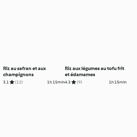
Riz au safran et aux
Riz aux légumes au tofu frit
champignons
et édamames
3.1
(12)
1h 15min
4.3
(9)
1h 15min