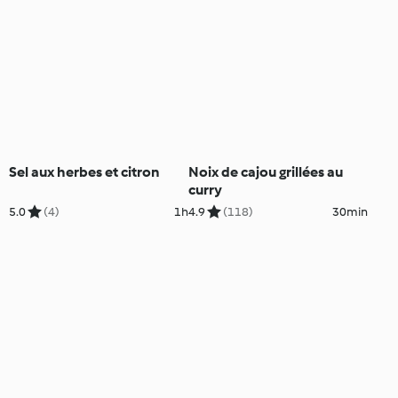
Sel aux herbes et citron
Noix de cajou grillées au
curry
5.0
(4)
1h
4.9
(118)
30min