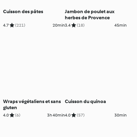
Cuisson des pâtes
Jambon de poulet aux
herbes de Provence
4.7
(221)
20min
3.4
(18)
45min
Wraps végétaliens et sans
Cuisson du quinoa
gluten
4.0
(6)
3h 40min
4.0
(57)
30min