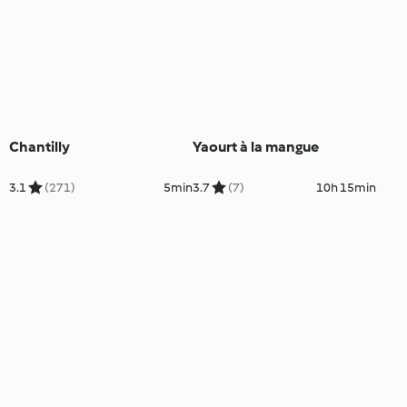
Chantilly
Yaourt à la mangue
3.1
(271)
5min
3.7
(7)
10h 15min