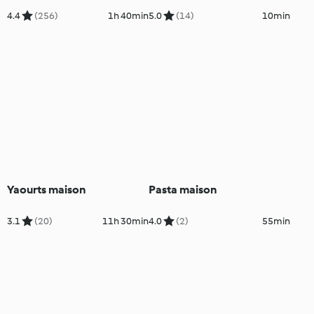
4.4
(256)
1h 40min
5.0
(14)
10min
Yaourts maison
Pasta maison
3.1
(20)
11h 30min
4.0
(2)
55min