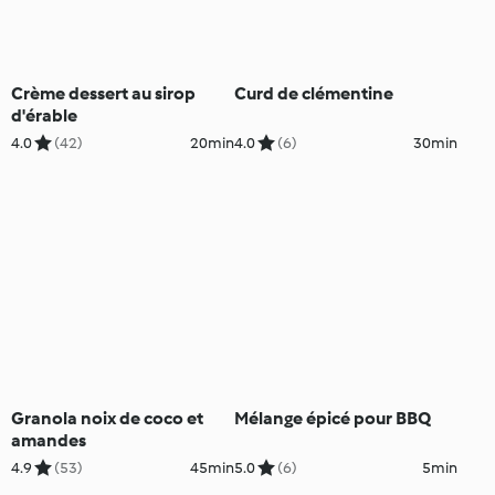
Crème dessert au sirop
Curd de clémentine
d'érable
4.0
(42)
20min
4.0
(6)
30min
Granola noix de coco et
Mélange épicé pour BBQ
amandes
4.9
(53)
45min
5.0
(6)
5min