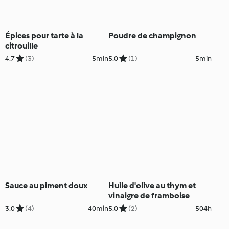
Épices pour tarte à la
Poudre de champignon
citrouille
4.7
(3)
5min
5.0
(1)
5min
Sauce au piment doux
Huile d'olive au thym et
vinaigre de framboise
3.0
(4)
40min
5.0
(2)
504h