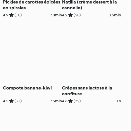
Pickles de carottes épicées
Natilla (crème dessert à la
en spirales
cannelle)
4.9
(10)
30min
4.2
(58)
15min
Compote banane-kiwi
Crêpes sans lactose à la
confiture
4.5
(37)
35min
4.6
(22)
1h