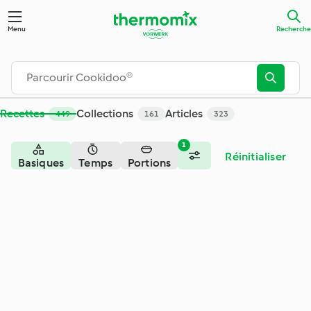
Menu
Recherche
Recettes
Collections
Articles
449
161
323
1
Réinitialiser
Basiques
Temps
Portions