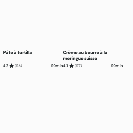
Pâte à tortilla
Crème au beurre à la
meringue suisse
4.3
(56)
50min
4.1
(57)
50min