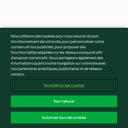
Pici maison
Zaatar mélange
Nous utilisons des cookies pour nous assurer du bon
aromatique
fonctionnement de notre site, pour personnaliser notre
5.0
(1)
1h
4.3
(3)
5min
contenu et nos publicités, pour proposer des
fonctionnalités adaptées sur les réseaux sociaux et afin
d’analyser notre trafic. Nous partageons également des
informations quant à votre navigation sur notre site avec
nos partenaires analytiques, publicitaires et de réseaux
sociaux.
Paramètres des cookies
Tout refuser
Huile parfumée
Bouillon de légumes
Autoriser tous les cookies