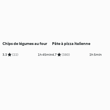
Chips de légumes au four
Pâte à pizza italienne
3.3
(22)
1h 45min
4.7
(380)
2h 5min