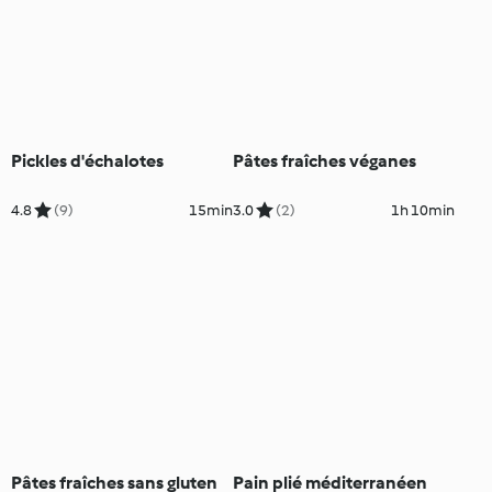
Pickles d'échalotes
Pâtes fraîches véganes
4.8
(9)
15min
3.0
(2)
1h 10min
Pâtes fraîches sans gluten
Pain plié méditerranéen