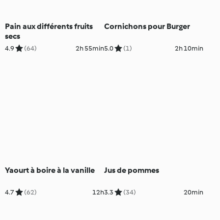
Pain aux différents fruits
Cornichons pour Burger
secs
4.9
(64)
2h 55min
5.0
(1)
2h 10min
Yaourt à boire à la vanille
Jus de pommes
4.7
(62)
12h
3.3
(34)
20min