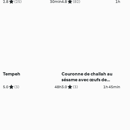
2.8
(25)
30min
4.8
(82)
1h
Tempeh
Couronne de challah au
sésame avec œufs de
Pâques
5.0
(3)
48h
3.0
(3)
1h 45min