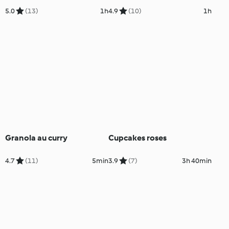
5.0
(13)
1h
4.9
(10)
1h
Granola au curry
Cupcakes roses
4.7
(11)
5min
3.9
(7)
3h 40min