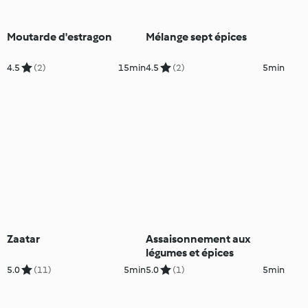
Moutarde d'estragon
Mélange sept épices
4.5
(2)
15min
4.5
(2)
5min
Zaatar
Assaisonnement aux
légumes et épices
5.0
(11)
5min
5.0
(1)
5min