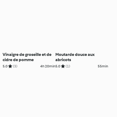
Vinaigre de groseille et de
Moutarde douce aux
cidre de pomme
abricots
5.0
(3)
4h 20min
5.0
(1)
55min