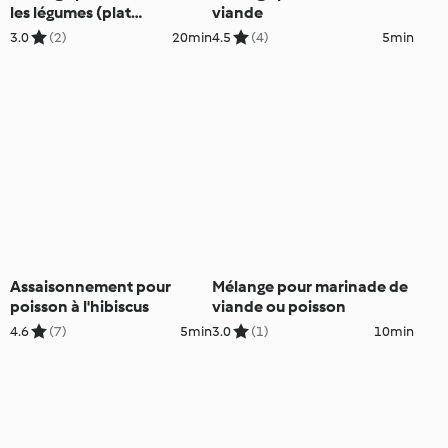
les légumes (plat
viande
végétarien)
3.0
(2)
20min
4.5
(4)
5min
Assaisonnement pour
Mélange pour marinade de
poisson à l'hibiscus
viande ou poisson
4.6
(7)
5min
3.0
(1)
10min