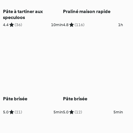
Pâte à tartiner aux
Praliné maison rapide
speculoos
4.4
(36)
10min
4.8
(116)
1h
Pâte brisée
Pâte brisée
5.0
(21)
5min
5.0
(12)
5min