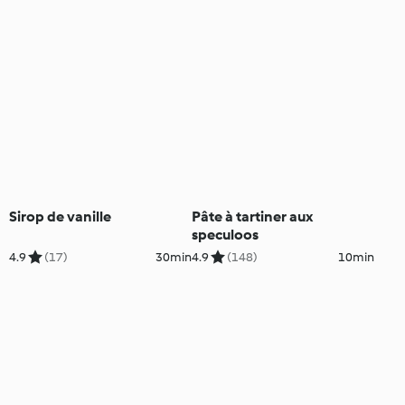
Sirop de vanille
Pâte à tartiner aux
speculoos
4.9
(17)
30min
4.9
(148)
10min