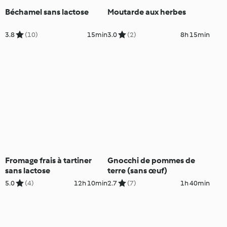
Béchamel sans lactose
Moutarde aux herbes
3.8
(10)
15min
3.0
(2)
8h 15min
Fromage frais à tartiner
Gnocchi de pommes de
sans lactose
terre (sans œuf)
5.0
(4)
12h 10min
2.7
(7)
1h 40min