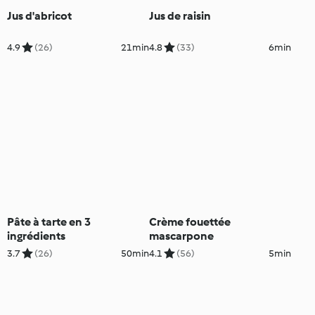
Jus d'abricot
Jus de raisin
4.9
(26)
21min
4.8
(33)
6min
Pâte à tarte en 3
Crème fouettée
ingrédients
mascarpone
3.7
(26)
50min
4.1
(56)
5min