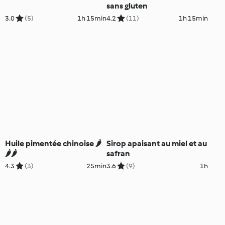
sans gluten
3.0
(5)
1h 15min
4.2
(11)
1h 15min
Huile pimentée chinoise 🌶️
Sirop apaisant au miel et au
🌶️🌶️
safran
4.3
(3)
25min
3.6
(9)
1h