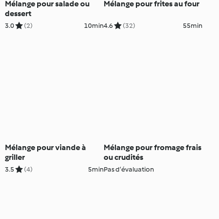
Mélange pour salade ou
Mélange pour frites au four
dessert
3.0
(2)
10min
4.6
(32)
55min
Mélange pour viande à
Mélange pour fromage frais
griller
ou crudités
3.5
(4)
5min
Pas d’évaluation