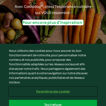
Avec Cookidoo®, créez l'expérience culinaire
qui VOUS ressemble !
Pour encore plus d'inspiration !
Nous utilisons des cookies pour nous assurer du bon
fonctionnement de notre site, pour personnaliser notre
© Copyright 2026
contenu et nos publicités, pour proposer des
fonctionnalités adaptées sur les réseaux sociaux et afin
Conditions d'utilisation
d’analyser notre trafic. Nous partageons également des
Politique de confidentialité
informations quant à votre navigation sur notre site avec
Non-responsabilité
nos partenaires analytiques, publicitaires et de réseaux
sociaux.
Mentions légales
Cookies
Paramètres des cookies
Contenu du rapport
Résilier le contrat
Tout refuser