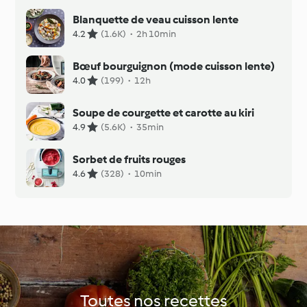
Blanquette de veau cuisson lente
4.2
(1.6K)
·
2h 10min
Bœuf bourguignon (mode cuisson lente)
4.0
(199)
·
12h
Soupe de courgette et carotte au kiri
4.9
(5.6K)
·
35min
Sorbet de fruits rouges
4.6
(328)
·
10min
Toutes nos recettes