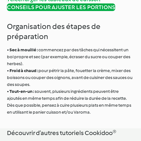
CONSEILS POUR AJUSTER LES PORTIONS
Organisation des étapes de
préparation
•
Sec à mouillé :
commencez par des tâches qui nécessitent un
bol propre et sec (par exemple, écraser du sucre ou couper des
herbes).
•
Froid à chaud :
pour pétrir la pâte, fouetter la crème, mixer des
boissons ou couper des oignons, avant de cuisiner des sauces ou
des soupes.
•
Tout-en-un :
souvent, plusieurs ingrédients peuvent être
ajoutés en même temps afin de réduire la durée de la recette.
Dès que possible, pensez à cuire plusieurs plats en même temps
en utilisant le panier cuisson et/ou Varoma.
Découvrir d’autres tutoriels Cookidoo®