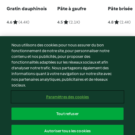
Gratin dauphinois
Pâte à gaufre
Pâte brisée
4.6
(4.4K)
4.5
(2.1K)
4.8
(2.4K)
Nous utilisons des cookies pour nous assurer du bon
fonctionnement de notre site, pour personnaliser notre
© Copyright 2026
contenu et nos publicités, pour proposer des
fonctionnalités adaptées sur les réseaux sociaux et afin
Conditions d'utilisation
d’analyser notre trafic. Nous partageons également des
Politique de confidentialité
informations quant à votre navigation sur notre site avec
Non-responsabilité
nos partenaires analytiques, publicitaires et de réseaux
sociaux.
Mentions légales
Cookies
Paramètres des cookies
Contenu du rapport
Résilier le contrat
Tout refuser
Déclaration d'accessibilité
français
Autoriser tous les cookies