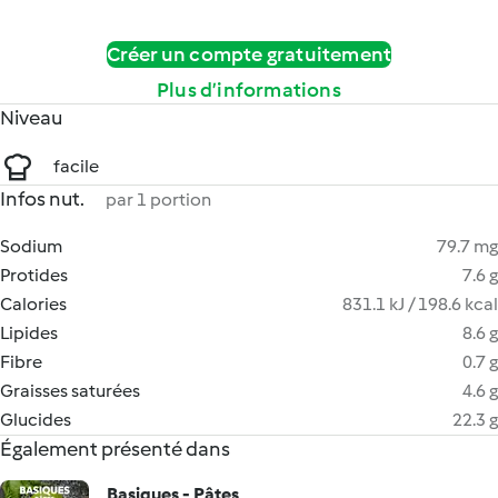
Créer un compte gratuitement
Plus d’informations
Niveau
facile
Infos nut.
par 1 portion
Sodium
79.7 mg
Protides
7.6 g
Calories
831.1 kJ / 198.6 kcal
Lipides
8.6 g
Fibre
0.7 g
Graisses saturées
4.6 g
Glucides
22.3 g
Également présenté dans
Basiques - Pâtes