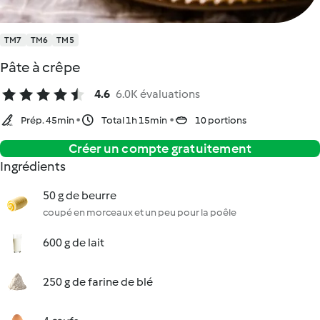
TM7
TM6
TM5
Pâte à crêpe
4.6
6.0K évaluations
Prép. 45min
Total 1h 15min
10 portions
Créer un compte gratuitement
Ingrédients
50 g de beurre
coupé en morceaux et un peu pour la poêle
600 g de lait
250 g de farine de blé