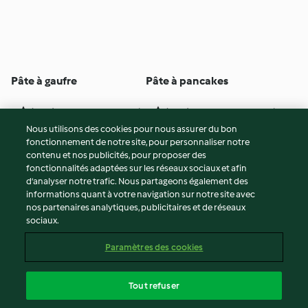
Pâte à gaufre
Pâte à pancakes
4
(2.1K)
1h 30min
5
(4.1K)
30min
Nous utilisons des cookies pour nous assurer du bon
fonctionnement de notre site, pour personnaliser notre
© Copyright 2026
contenu et nos publicités, pour proposer des
fonctionnalités adaptées sur les réseaux sociaux et afin
Conditions d'utilisation
d’analyser notre trafic. Nous partageons également des
Politique de confidentialité
informations quant à votre navigation sur notre site avec
Non-responsabilité
nos partenaires analytiques, publicitaires et de réseaux
sociaux.
Mentions légales
Cookies
Paramètres des cookies
Contenu du rapport
Résilier le contrat
Tout refuser
Déclaration d'accessibilité