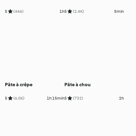
5
(446)
1h
5
(2.4K)
5min
Pâte à crêpe
Pâte à chou
5
(6.0K)
1h 15min
5
(732)
2h