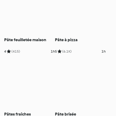
Pâte feuilletée maison
Pâte à pizza
4
(415)
1h
5
(6.1K)
1h
Pâtes fraîches
Pâte brisée