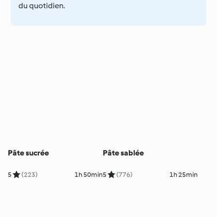
du quotidien.
Pâte sucrée
Pâte sablée
5
(223)
1h 50min
5
(776)
1h 25min