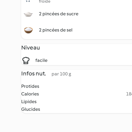
froide
2 pincées de sucre
2 pincées de sel
Niveau
facile
Infos nut.
par 100 g
Protides
Calories
18
Lipides
Glucides