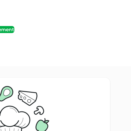
tement