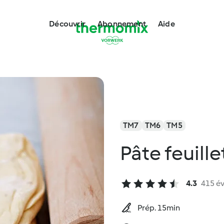
Découvrir
Abonnement
Aide
TM7
TM6
TM5
Pâte feuill
4.3
415 év
Prép. 15min