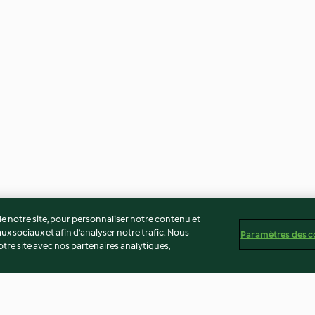
 notre site, pour personnaliser notre contenu et
ux sociaux et afin d’analyser notre trafic. Nous
Paramètres des c
re site avec nos partenaires analytiques,