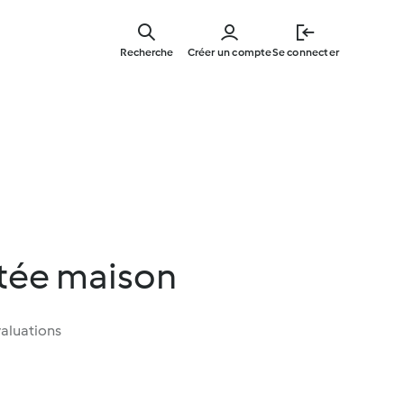
Skip
to
Recherche
Créer un compte
Se connecter
main
content
etée maison
aluations