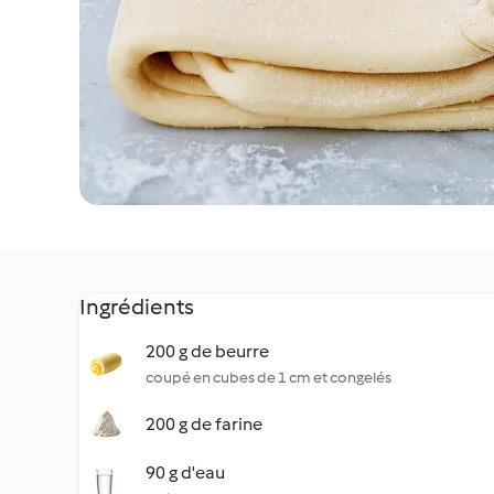
Ingrédients
200 g de beurre
coupé en cubes de 1 cm et congelés
200 g de farine
90 g d'eau