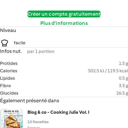
Créer un compte gratuitement
Plus d’informations
Niveau
facile
Infos nut.
par 1 portion
Protides
1.5 g
Calories
502.5 kJ / 119.5 kcal
Lipides
0.5 g
Fibre
3.5 g
Glucides
26.5 g
Également présenté dans
Blog & co - Cooking Julia Vol. I
10 Recettes