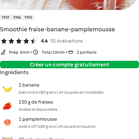
TM7
TM6
TM5
Smoothie fraise-banane-pamplemousse
4.6
92 évaluations
Prép. 5min
Total 10min
2 portions
Créer un compte gratuitement
Ingrédients
1 banane
bien mûre (80 g env.) et coupée en rondelles
150 g de fraises
lavées et équeutées
1 pamplemousse
pelé à vif (180 g env.) et coupé en quatre