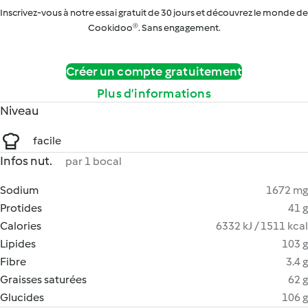
Inscrivez-vous à notre essai gratuit de 30 jours et découvrez le monde de
Cookidoo®. Sans engagement.
Créer un compte gratuitement
Plus d’informations
Niveau
facile
Infos nut.
par 1 bocal
Sodium
1672 mg
Protides
41 g
Calories
6332 kJ / 1511 kcal
Lipides
103 g
Fibre
3.4 g
Graisses saturées
62 g
Glucides
106 g