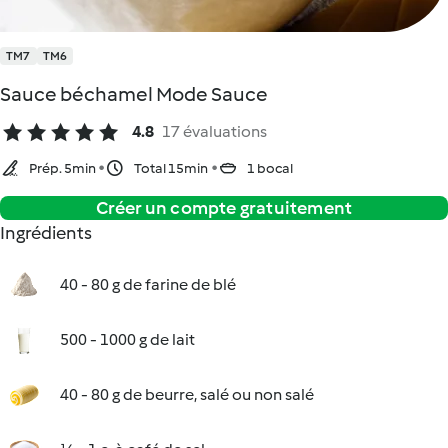
TM7
TM6
Sauce béchamel Mode Sauce
4.8
17 évaluations
Prép. 5min
Total 15min
1 bocal
Créer un compte gratuitement
Ingrédients
40 - 80 g de farine de blé
500 - 1000 g de lait
40 - 80 g de beurre, salé ou non salé