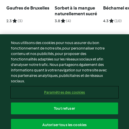
Gaufres de Bruxelles
Sorbet à la mangue
Béchamel e
naturellement sucré
2.3
(3)
3.8
(4)
4.3
(10)
Nous utilisons des cookies pour nous assurer du bon
fonctionnement de notre site, pour personnaliser notre
© Copyright 2026
contenu et nos publicités, pour proposer des
fonctionnalités adaptées sur les réseaux sociaux et afin
Conditions d'utilisation
d’analyser notre trafic. Nous partageons également des
Politique de confidentialité
informations quant à votre navigation sur notre site avec
Non-responsabilité
nos partenaires analytiques, publicitaires et de réseaux
sociaux.
Mentions légales
Cookies
Paramètres des cookies
Contenu du rapport
Résilier le contrat
Tout refuser
Déclaration d'accessibilité
français
Autoriser tous les cookies