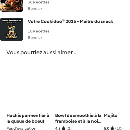
30 Recettes
Benelux
Votre Cookidoo® 2025 - Maître du snack
10 Recettes
Benelux
Vous pourriez aussi aimer...
Hachis parmentier à
Bowl de smoothie à la
Mojito
la queue de boeuf
framboise et à la noix
de coco
Pas d’évaluation
4.5
(2)
5.0
(10)