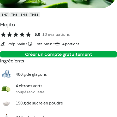
TM7
TM6
TM5
TM31
Mojito
5.0
10 évaluations
Prép. 5min
Total 5min
4 portions
Créer un compte gratuitement
Ingrédients
400 g de glaçons
4 citrons verts
coupés en quatre
150 g de sucre en poudre