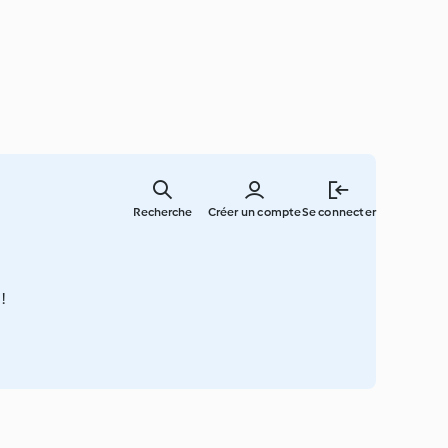
Skip
to
Recherche
Créer un compte
Se connecter
main
content
!