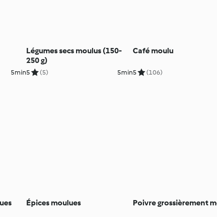
Légumes secs moulus (150-
Café moulu
250 g)
5min
5
(5)
5min
5
(106)
ues
Épices moulues
Poivre grossièrement m