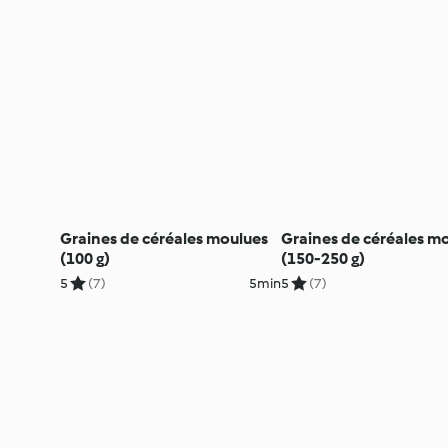
Graines de céréales moulues
Graines de céréales m
(100 g)
(150-250 g)
5
(7)
5min
5
(7)