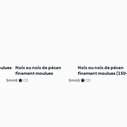
oulues
Noix ou noix de pécan
Noix ou noix de pécan
finement moulues
finement moulues (150-
5min
5
(2)
5min
5
(2)