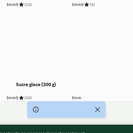
5min
5
(18)
5min
5
(8)
Sucre glace (200 g)
5min
5
(58)
5min
té
Non-responsabilité
Mentions légales
Cookies
Co