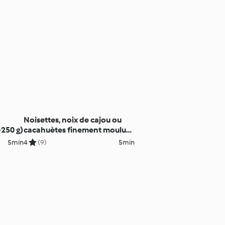
Noisettes, noix de cajou ou
250 g)
cacahuètes finement moulues
(100 g)
5min
4
(9)
5min