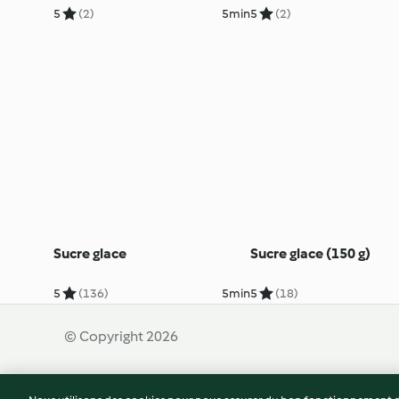
5
(2)
5min
5
(2)
Sucre glace
Sucre glace (150 g)
5
(136)
5min
5
(18)
© Copyright 2026
Conditions d'utilisation
Politique de confidentiali