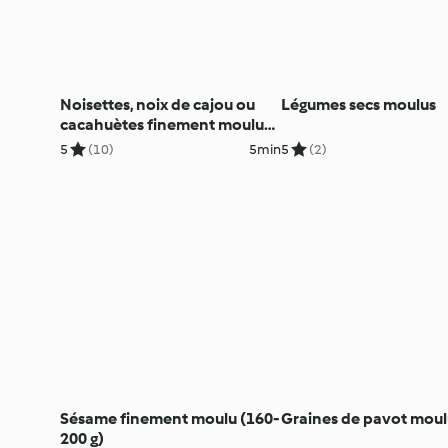
Noisettes, noix de cajou ou
Légumes secs moulus
cacahuètes finement moulues
(150-200 g)
5
(10)
5min
5
(2)
Sésame finement moulu (160-
Graines de pavot moul
200 g)