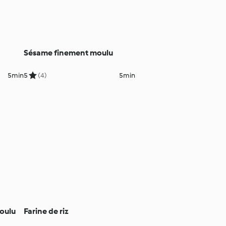
Sésame finement moulu
5min
5
(4)
5min
oulu
Farine de riz