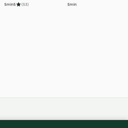
5min
5
(53)
5min
frança
ntenu du rapport
Résilier le contrat