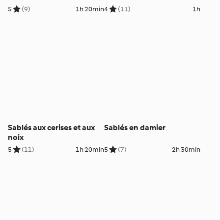
5
(9)
1h 20min
4
(11)
1h
Sablés aux cerises et aux
Sablés en damier
noix
5
(11)
1h 20min
5
(7)
2h 30min