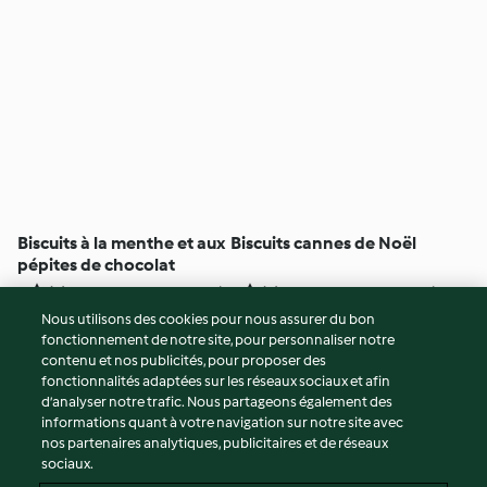
Biscuits à la menthe et aux
Biscuits cannes de Noël
pépites de chocolat
2
(1)
50min
4
(3)
1h 45min
Nous utilisons des cookies pour nous assurer du bon
fonctionnement de notre site, pour personnaliser notre
© Copyright 2026
contenu et nos publicités, pour proposer des
fonctionnalités adaptées sur les réseaux sociaux et afin
Conditions d'utilisation
d’analyser notre trafic. Nous partageons également des
Politique de confidentialité
informations quant à votre navigation sur notre site avec
Non-responsabilité
nos partenaires analytiques, publicitaires et de réseaux
sociaux.
Mentions légales