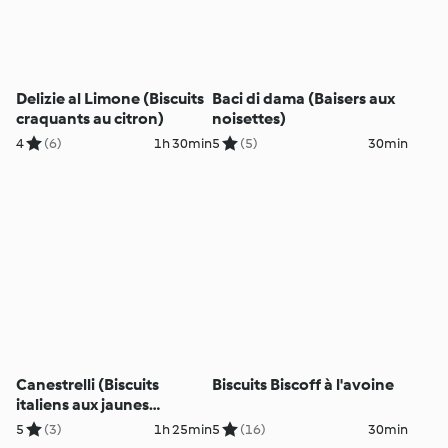
Delizie al Limone (Biscuits
Baci di dama (Baisers aux
craquants au citron)
noisettes)
4
(6)
1h 30min
5
(5)
30min
Canestrelli (Biscuits
Biscuits Biscoff à l'avoine
italiens aux jaunes
d'oeufs)
5
(3)
1h 25min
5
(16)
30min