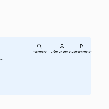
Skip
to
Recherche
Créer un compte
Se connecter
main
content
te