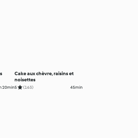
s
Cake aux chèvre, raisins et
noisettes
h 20min
5
(163)
45min