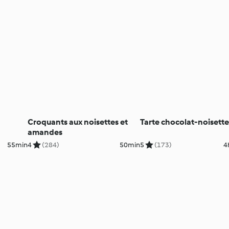
Croquants aux noisettes et
Tarte chocolat-noisette
amandes
55min
4
(284)
50min
5
(173)
4