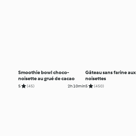
Smoothie bowl choco-
Gâteau sans farine aux
noisette au grué de cacao
noisettes
5
(45)
2h 10min
5
(450)