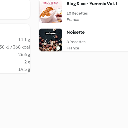
Blog & co - Yummix Vol. I
10 Recettes
France
Noisette
11.1 g
8 Recettes
30 kJ / 368 kcal
France
26.6 g
2 g
19.5 g