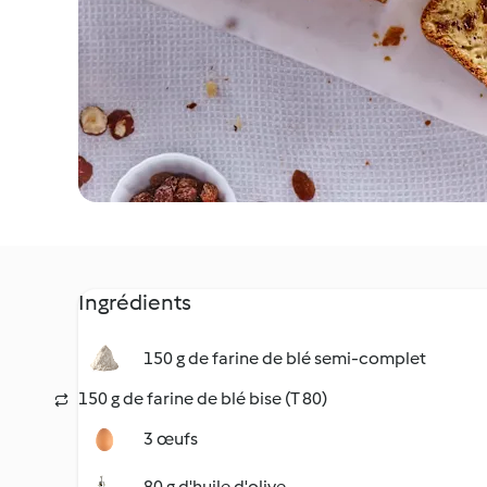
Ingrédients
150 g de farine de blé semi-complet
150 g de farine de blé bise (T 80)
3 œufs
80 g d'huile d'olive