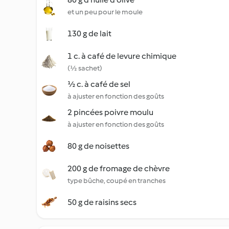
et un peu pour le moule
130 g de lait
1 c. à café de levure chimique
(½ sachet)
½ c. à café de sel
à ajuster en fonction des goûts
2 pincées poivre moulu
à ajuster en fonction des goûts
80 g de noisettes
200 g de fromage de chèvre
type bûche, coupé en tranches
50 g de raisins secs