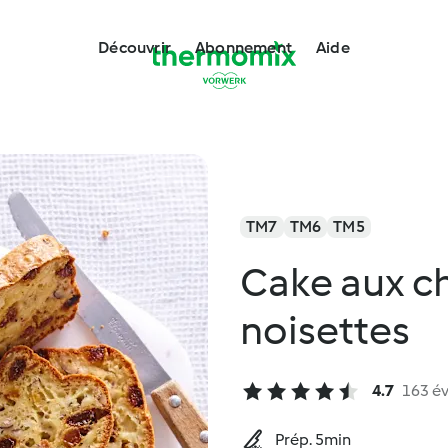
Découvrir
Abonnement
Aide
TM7
TM6
TM5
Cake aux chè
noisettes
4.7
163 év
Prép. 5min