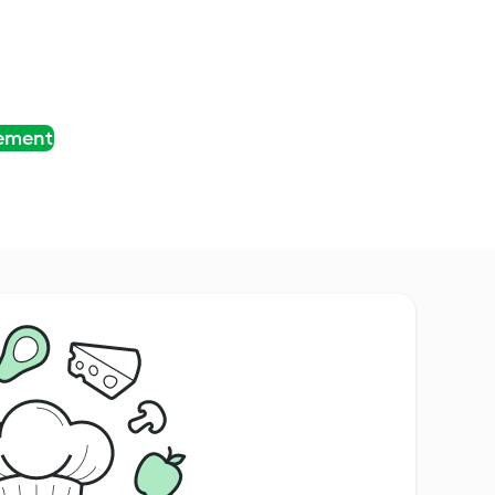
tement