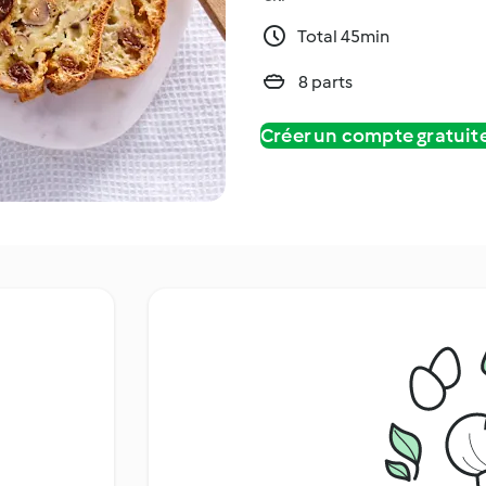
Total 45min
8 parts
Créer un compte gratui