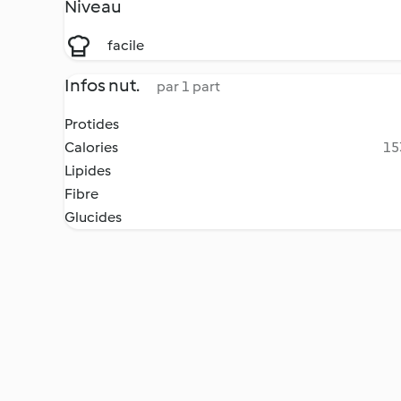
Niveau
facile
Infos nut.
par 1 part
Protides
Calories
15
Lipides
Fibre
Glucides