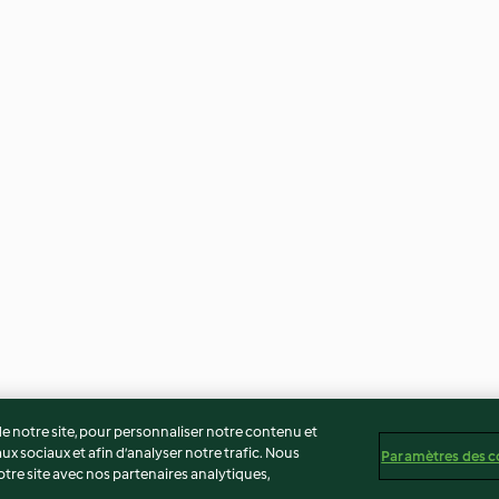
 notre site, pour personnaliser notre contenu et
ux sociaux et afin d’analyser notre trafic. Nous
Paramètres des c
re site avec nos partenaires analytiques,