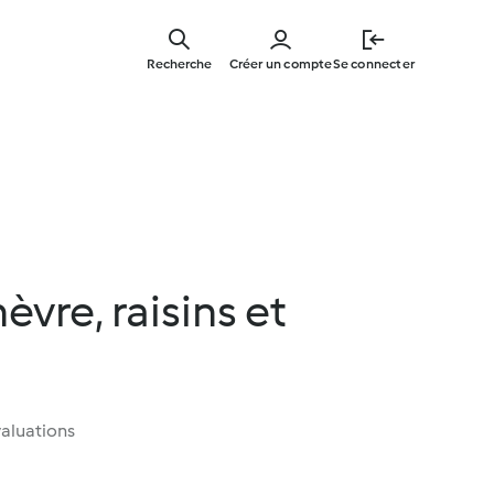
Skip
to
Recherche
Créer un compte
Se connecter
main
content
vre, raisins et
aluations