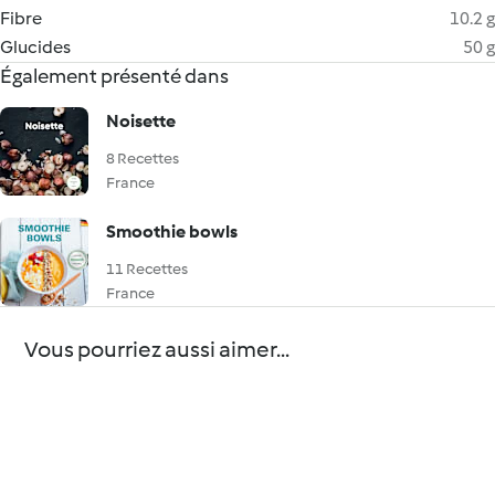
Fibre
10.2 g
Glucides
50 g
Également présenté dans
Noisette
8 Recettes
France
Smoothie bowls
11 Recettes
France
Vous pourriez aussi aimer...