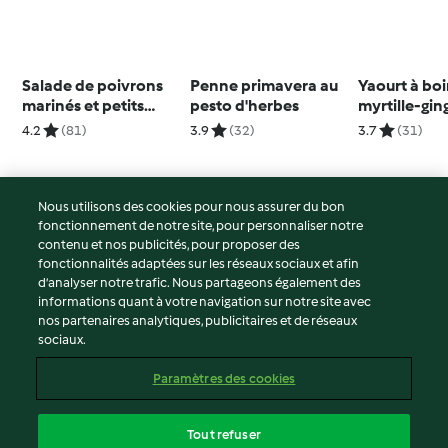
Salade de poivrons
Penne primavera au
Yaourt à boi
marinés et petits
pesto d'herbes
myrtille-gi
pains marocains
4.2
(81)
3.9
(32)
3.7
(31)
Nous utilisons des cookies pour nous assurer du bon
fonctionnement de notre site, pour personnaliser notre
© Copyright 2026
contenu et nos publicités, pour proposer des
fonctionnalités adaptées sur les réseaux sociaux et afin
Conditions d'utilisation
d’analyser notre trafic. Nous partageons également des
Politique de confidentialité
informations quant à votre navigation sur notre site avec
Non-responsabilité
nos partenaires analytiques, publicitaires et de réseaux
sociaux.
Mentions légales
Cookies
Paramètres des cookies
Contenu du rapport
Résilier le contrat
Tout refuser