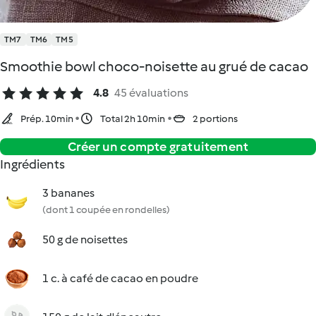
TM7
TM6
TM5
Smoothie bowl choco-noisette au grué de cacao
4.8
45 évaluations
Prép. 10min
Total 2h 10min
2 portions
Créer un compte gratuitement
Ingrédients
3 bananes
(dont 1 coupée en rondelles)
50 g de noisettes
1 c. à café de cacao en poudre