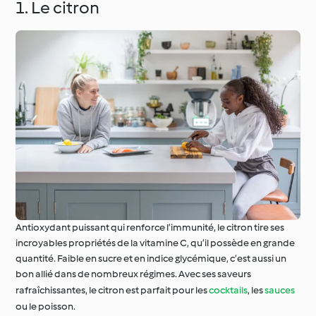
1. Le citron
Occasions spéciales et
Autour du monde avec
saisons
Cookidoo®
Antioxydant puissant qui renforce l’immunité, le citron tire ses
incroyables propriétés de la vitamine C, qu’il possède en grande
quantité. Faible en sucre et en indice glycémique, c’est aussi un
bon allié dans de nombreux régimes. Avec ses saveurs
rafraîchissantes, le citron est parfait pour les
cocktails
, les
sauces
ou le poisson.