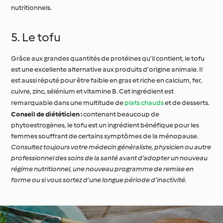
nutritionnels.
5. Le tofu
Grâce aux grandes quantités de protéines qu’il contient, le tofu
est une excellente alternative aux produits d’origine animale. Il
est aussi réputé pour être faible en gras et riche en calcium, fer,
cuivre, zinc, sélénium et vitamine B. Cet ingrédient est
remarquable dans une multitude de
plats chauds
et de desserts.
Conseil de diététicien :
contenant beaucoup de
phytoestrogènes, le tofu est un ingrédient bénéfique pour les
femmes souffrant de certains symptômes de la ménopause.
Consultez toujours votre médecin généraliste, physicien ou autre
professionnel des soins de la santé avant d’adopter un nouveau
régime nutritionnel, une nouveau programme de remise en
forme ou si vous sortez d’une longue période d’inactivité.