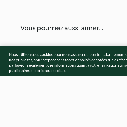
Vous pourriez aussi aimer...
Nous utilisons des cookies pour nous assurer du bon fonctionnement de
nos publicités, pour proposer des fonctionnalités adaptées sur les résea
partageons également des informations quant à votre navigation sur not
publicitaires et de réseaux sociaux.
Gaufres sans lactose, coulis de
Nems au tacaud et
chocolat
épicés
3.7
(13)
4.5
(11)