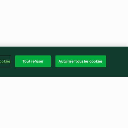
ookies
Tout refuser
Autoriser tous les cookies
Alfajores (Biscuits fourrés à la
confiture de lait)
4.5
(43)