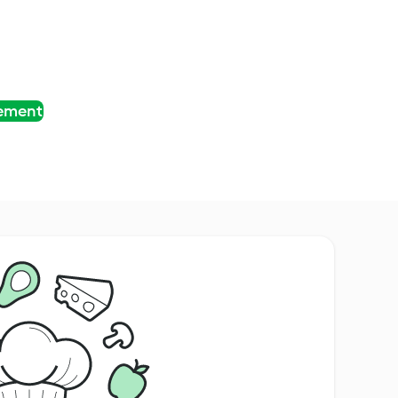
tement