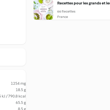
Recettes pour les grands et le
66 Recettes
France
1254 mg
18.5 g
 kJ / 790.8 kcal
65.5 g
8.5 g