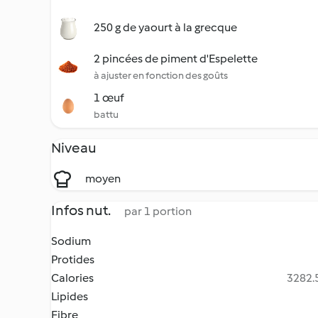
250 g de yaourt à la grecque
2 pincées de piment d'Espelette
à ajuster en fonction des goûts
1 œuf
battu
Niveau
moyen
Infos nut.
par 1 portion
Sodium
Protides
Calories
3282.5
Lipides
Fibre