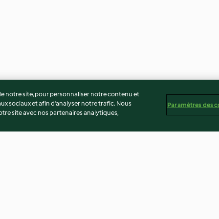
 notre site, pour personnaliser notre contenu et
ux sociaux et afin d’analyser notre trafic. Nous
Paramètres des c
re site avec nos partenaires analytiques,
 aux légumes
Makis de légumes
Sfouf
3.8
(6)
4.2
(12)