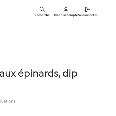
Skip
to
Recherche
Créer un compte
Se connecter
main
content
ux épinards, dip
luations