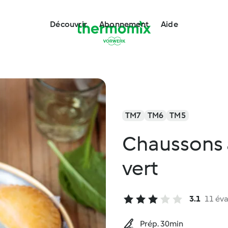
Découvrir
Abonnement
Aide
TM7
TM6
TM5
Chaussons a
vert
3.1
11 éva
Prép. 30min