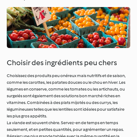
Occasions spéciales et
Autour du monde avec
saisons
Cookidoo®
Choisir des ingrédients peu chers
Choisissez des produits peu onéreux mais nutritifs et de saison,
comme les carottes, les patates douces ou le chou en hiver. Les
légumes en conserve, comme les tomates ou les artichauts, ou
surgelés sont également des solutions bon marché riches en
vitamines. Combinées à des plats mijotés ou des currys, les
légumineuses telles que les lentilles sont idéales pour satisfaire
les plus gros appétits.
La viande est souvent chère. Servez-en de temps en temps
seulement, et en petites quantités, pour agrémenter un repas.
Régalez une plus grande tablée avec la même quantité en la