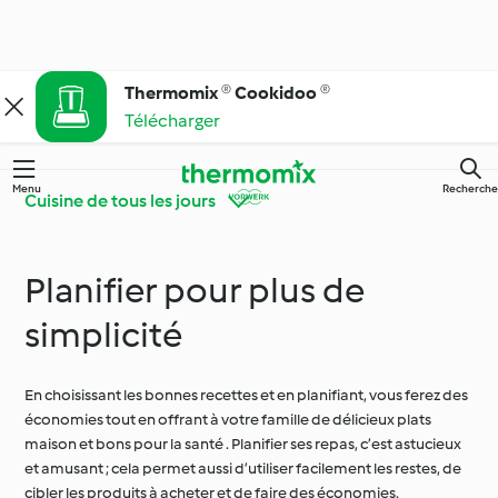
Thermomix ® Cookidoo ®
Télécharger
Menu
Recherche
Cuisine de tous les jours
Planifier pour plus de
Faites connaissance
Apprendre avec
avec Cookidoo®
Cookidoo®
simplicité
Thermomix® conseils
Des ingrédients
En choisissant les bonnes recettes et en planifiant, vous ferez des
& astuces
simples !
économies tout en offrant à votre famille de délicieux plats
maison et bons pour la santé . Planifier ses repas, c’est astucieux
et amusant ; cela permet aussi d’utiliser facilement les restes, de
Cuisine de tous les
Régimes particuliers et
cibler les produits à acheter et de faire des économies.
jours
tendances