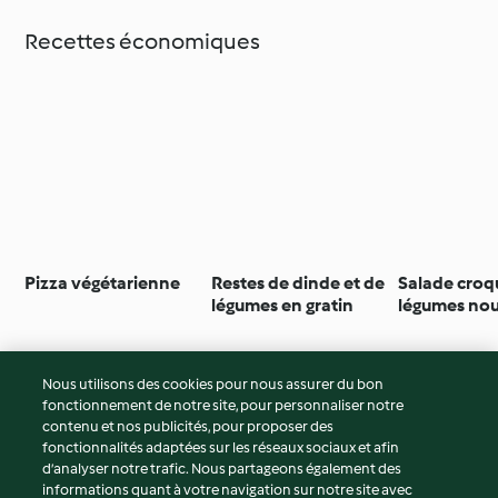
Recettes économiques
Pizza végétarienne
Restes de dinde et de
Salade croq
légumes en gratin
légumes nou
œuf poché
Nous utilisons des cookies pour nous assurer du bon
fonctionnement de notre site, pour personnaliser notre
© Copyright 2026
contenu et nos publicités, pour proposer des
fonctionnalités adaptées sur les réseaux sociaux et afin
Conditions d'utilisation
d’analyser notre trafic. Nous partageons également des
Politique de confidentialité
informations quant à votre navigation sur notre site avec