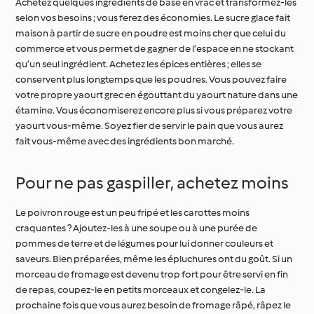
Achetez quelques ingrédients de base en vrac et transformez-les
selon vos besoins ; vous ferez des économies. Le sucre glace fait
maison à partir de sucre en poudre est moins cher que celui du
commerce et vous permet de gagner de l’espace en ne stockant
qu’un seul ingrédient. Achetez les épices entières ; elles se
conservent plus longtemps que les poudres. Vous pouvez faire
votre propre yaourt grec en égouttant du yaourt nature dans une
étamine. Vous économiserez encore plus si vous préparez votre
yaourt vous-même. Soyez fier de servir le pain que vous aurez
fait vous-même avec des ingrédients bon marché.
Pour ne pas gaspiller, achetez moins
Le poivron rouge est un peu fripé et les carottes moins
craquantes ? Ajoutez-les à une soupe ou à une purée de
pommes de terre et de légumes pour lui donner couleurs et
saveurs. Bien préparées, même les épluchures ont du goût. Si un
morceau de fromage est devenu trop fort pour être servi en fin
de repas, coupez-le en petits morceaux et congelez-le. La
prochaine fois que vous aurez besoin de fromage râpé, râpez le