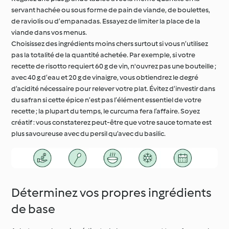
servant hachée ou sous forme de pain de viande, de boulettes,
de raviolis ou d’empanadas. Essayez de limiter la place de la
viande dans vos menus.
Choisissez des ingrédients moins chers surtout si vous n’utilisez
pas la totalité de la quantité achetée. Par exemple, si votre
recette de risotto requiert 60 g de vin, n'ouvrez pas une bouteille ;
avec 40 g d’eau et 20 g de vinaigre, vous obtiendrez le degré
d’acidité nécessaire pour relever votre plat. Évitez d’investir dans
du safran si cette épice n’est pas l’élément essentiel de votre
recette ; la plupart du temps, le curcuma fera l’affaire. Soyez
créatif : vous constaterez peut-être que votre sauce tomate est
plus savoureuse avec du persil qu’avec du basilic.
Déterminez vos propres ingrédients
de base