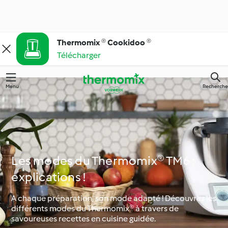
Thermomix ® Cookidoo ®
Télécharger
Menu
Recherche
Les modes du Thermomix® TM6 :
explications !
A chaque préparation, son mode adapté ! Découvrez les
différents modes du Thermomix® à travers de
savoureuses recettes en cuisine guidée.