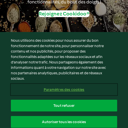
fonctionnalités, du bout des doigts !
Rejoignez Cookidoo®
Nous utilisons des cookies pour nous assurer du bon
fonctionnement de notre site, pour personnaliser notre
© Copyright 2026
contenu et nos publicités, pour proposer des
fonctionnalités adaptées sur les réseaux sociaux et afin
Conditions d'utilisation
d’analyser notre trafic. Nous partageons également des
Politique de confidentialité
informations quant à votre navigation sur notre site avec
Non-responsabilité
nos partenaires analytiques, publicitaires et de réseaux
sociaux.
Mentions légales
Cookies
Paramètres des cookies
Contenu du rapport
Résilier le contrat
Tout refuser
Déclaration d'accessibilité
français
Autoriser tous les cookies