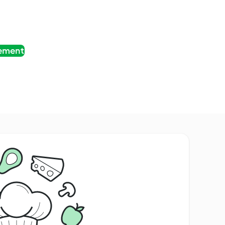
tement