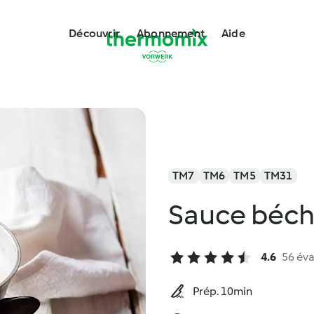
Découvrir
Abonnement
Aide
TM7
TM6
TM5
TM31
Sauce béc
4.6
56 éva
Prép. 10min