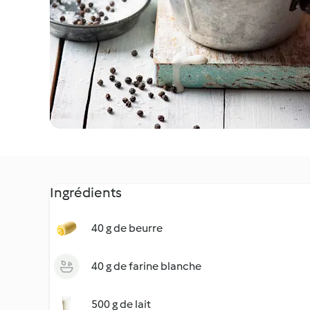
Ingrédients
40 g de beurre
40 g de farine blanche
500 g de lait