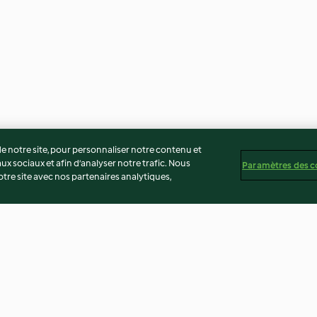
 notre site, pour personnaliser notre contenu et
ux sociaux et afin d’analyser notre trafic. Nous
Paramètres des c
re site avec nos partenaires analytiques,
a
Pâte à pizza
Mayonnaise