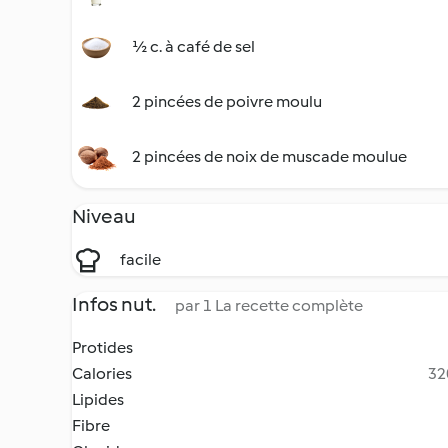
½ c. à café de sel
2 pincées de poivre moulu
2 pincées de noix de muscade moulue
Niveau
facile
Infos nut.
par 1 La recette complète
Protides
Calories
32
Lipides
Fibre