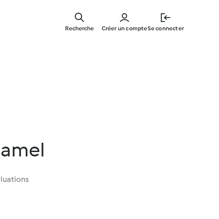
Skip
to
Recherche
Créer un compte
Se connecter
main
content
hamel
luations