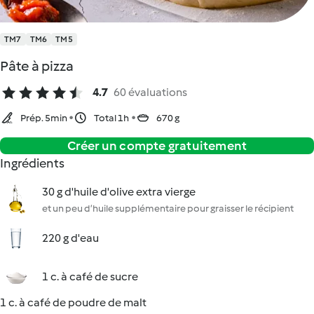
TM7
TM6
TM5
Pâte à pizza
4.7
60 évaluations
Prép. 5min
Total 1h
670 g
Créer un compte gratuitement
Ingrédients
30 g d'huile d'olive extra vierge
et un peu d’huile supplémentaire pour graisser le récipient
220 g d'eau
1 c. à café de sucre
1 c. à café de poudre de malt