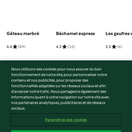
Gâteau marbré
Béchamel express
Les gaufres d
4.4
(89)
4.3
(10)
3.3
(6)
Nous utilisons des cookies pour nous assurer du bon
fonctionnement de notre site, pour personnaliser notre
© Copyright 2026
contenu et nos publicités, pour proposer des
fonctionnalités adaptées sur les réseaux sociaux et afin
Conditions d'utilisation
d’analyser notre trafic. Nous partageons également des
Politique de confidentialité
informations quant à votre navigation sur notre site avec
Non-responsabilité
nos partenaires analytiques, publicitaires et de réseaux
sociaux.
Mentions légales
Cookies
Paramètres des cookies
Contenu du rapport