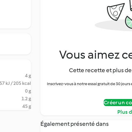
Vous aimez ce
Cette recette et plus de
4 g
57 kJ / 205 kcal
Inscrivez-vous à notre essai gratuit de 30 jo
0 g
1.2 g
Créer un c
45 g
Plus 
Également présenté dans