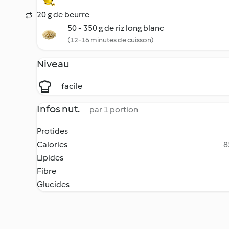
20 g de beurre
50 - 350 g de riz long blanc
(12-16 minutes de cuisson)
Niveau
facile
Infos nut.
par 1 portion
Protides
Calories
8
Lipides
Fibre
Glucides