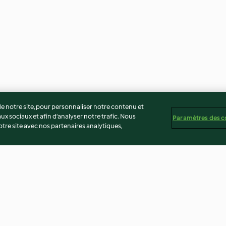
 notre site, pour personnaliser notre contenu et
ux sociaux et afin d’analyser notre trafic. Nous
Paramètres des c
re site avec nos partenaires analytiques,
Viande hachée
Cuisson du riz l