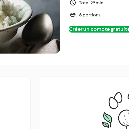
Total 25min
6 portions
Créer un compte gratui