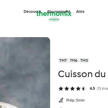
Découvrir
Abonnement
Aide
TM7
TM6
TM5
Cuisson du 
4.5
25 éva
Prép. 5min