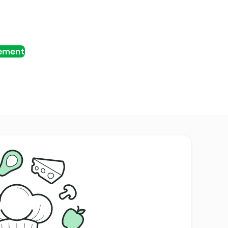
tement