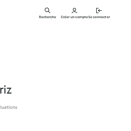
Skip
to
Recherche
Créer un compte
Se connecter
main
content
riz
luations