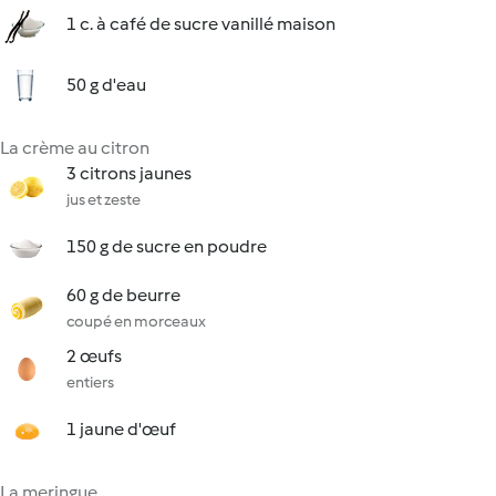
1 c. à café de sucre vanillé maison
50 g d'eau
La crème au citron
3 citrons jaunes
jus et zeste
150 g de sucre en poudre
60 g de beurre
coupé en morceaux
2 œufs
entiers
1 jaune d'œuf
La meringue