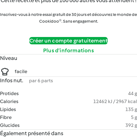
Cette recette et plus de 100 000 autres vous attendent !
Inscrivez-vous à notre essai gratuit de 30 jours et découvrez le monde de
Cookidoo®. Sans engagement.
Créer un compte gratuitement
Plus d’informations
Niveau
facile
Infos nut.
par 6 parts
Protides
44 g
Calories
12462 kJ / 2967 kcal
Lipides
135 g
Fibre
5 g
Glucides
392 g
Également présenté dans