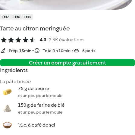
TM7
TM6
TM5
Tarte au citron meringuée
4.3
2.3K évaluations
Prép. 15min
Total 1h 10min
6 parts
Créer un compte gratuitement
Ingrédients
La pâte brisée
75 g de beurre
et un peu pour le moule
150 g de farine de blé
et un peu pour le moule
½ c. à café de sel