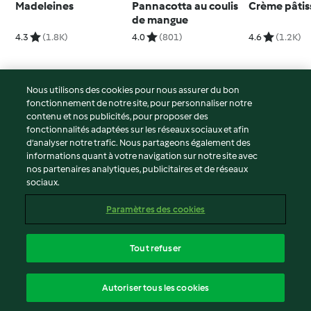
Madeleines
Pannacotta au coulis
Crème pâtis
de mangue
4.3
(1.8K)
4.0
(801)
4.6
(1.2K)
Nous utilisons des cookies pour nous assurer du bon
fonctionnement de notre site, pour personnaliser notre
© Copyright 2026
contenu et nos publicités, pour proposer des
fonctionnalités adaptées sur les réseaux sociaux et afin
Conditions d'utilisation
d’analyser notre trafic. Nous partageons également des
Politique de confidentialité
informations quant à votre navigation sur notre site avec
Non-responsabilité
nos partenaires analytiques, publicitaires et de réseaux
sociaux.
Mentions légales
Cookies
Paramètres des cookies
Contenu du rapport
Résilier le contrat
Tout refuser
Déclaration d'accessibilité
français
Autoriser tous les cookies