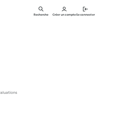
Skip
to
Recherche
Créer un compte
Se connecter
main
content
aluations