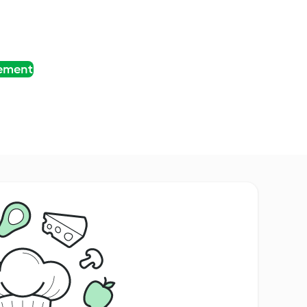
tement