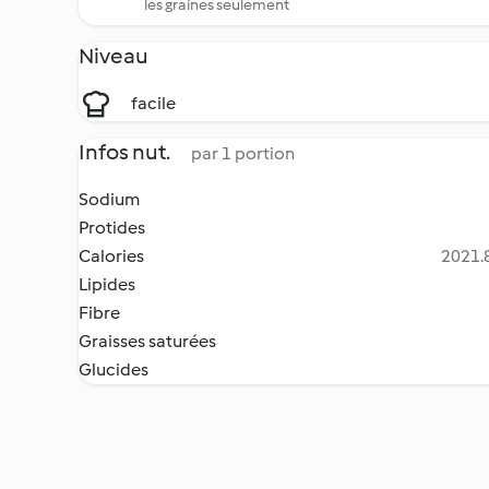
les graines seulement
Niveau
facile
Infos nut.
par 1 portion
Sodium
Protides
Calories
2021.8
Lipides
Fibre
Graisses saturées
Glucides