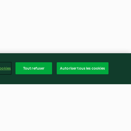
ookies
Tout refuser
Autoriser tous les cookies
illée
Purée de pomme de terre et
merguez