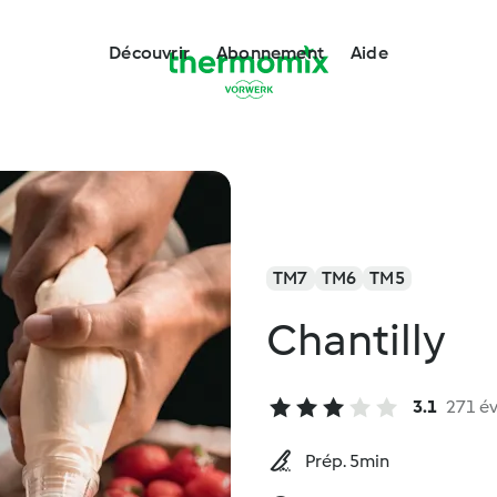
Découvrir
Abonnement
Aide
TM7
TM6
TM5
Chantilly
3.1
271 év
Prép. 5min