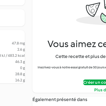
Vous aimez ce
47.8 mg
2.6 g
 kJ / 483.2 kcal
Cette recette et plus de
46.3 g
Inscrivez-vous à notre essai gratuit de 30 jo
0 g
28.8 g
16.2 g
Créer un c
Plus 
Également présenté dans