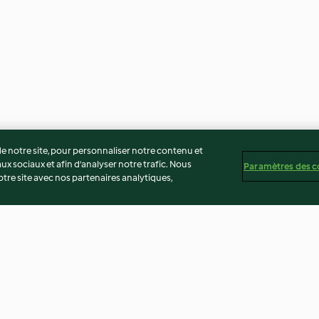
 notre site, pour personnaliser notre contenu et
ux sociaux et afin d’analyser notre trafic. Nous
Paramètres des c
re site avec nos partenaires analytiques,
es
Pâte à pizza italienne
Pâte à crêpe van