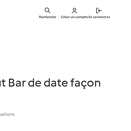
Skip
to
Recherche
Créer un compte
Se connecter
main
content
t Bar de date façon
uations