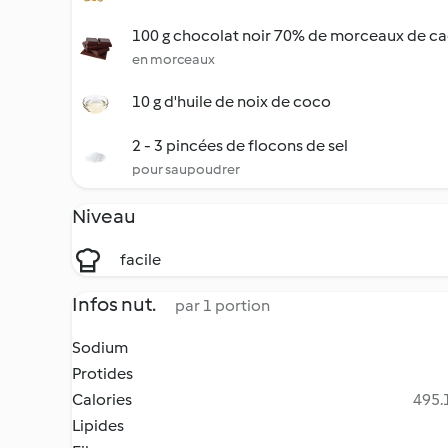
100 g chocolat noir 70% de morceaux de c
en morceaux
10 g d'huile de noix de coco
2 - 3 pincées de flocons de sel
pour saupoudrer
Niveau
facile
Infos nut.
par 1 portion
Sodium
Protides
Calories
495.1
Lipides