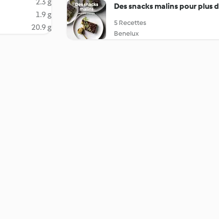
2.3 g
Des snacks malins pour plus d
1.9 g
5 Recettes
20.9 g
Benelux