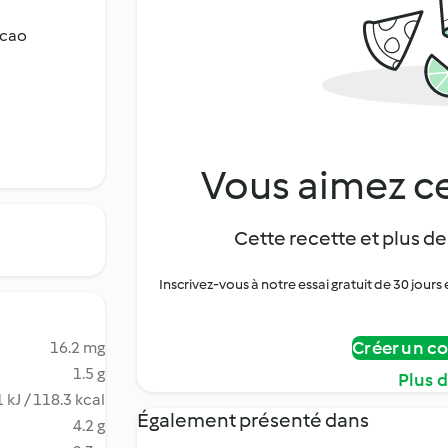
acao
Vous aimez ce
Cette recette et plus de
Inscrivez-vous à notre essai gratuit de 30 jo
Créer un c
16.2 mg
1.5 g
Plus 
 kJ / 118.3 kcal
Également présenté dans
4.2 g