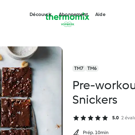
Découvrir
Abonnement
Aide
TM7
TM6
Pre-workou
Snickers
5.0
2 éval
Prép. 10min