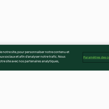
 notre site, pour personnaliser notre contenu et
ux sociaux et afin d’analyser notre trafic. Nous
Paramètres des c
re site avec nos partenaires analytiques,
ttes
Pau Sambal (Malaysia Burger)
Corn dog