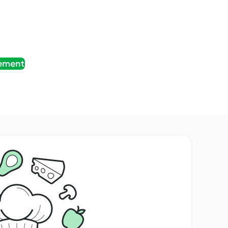
tement