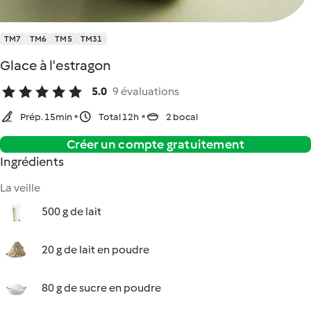
TM7
TM6
TM5
TM31
Glace à l'estragon
5.0
9 évaluations
Prép. 15min
Total 12h
2 bocal
Créer un compte gratuitement
Ingrédients
La veille
500 g de lait
20 g de lait en poudre
80 g de sucre en poudre