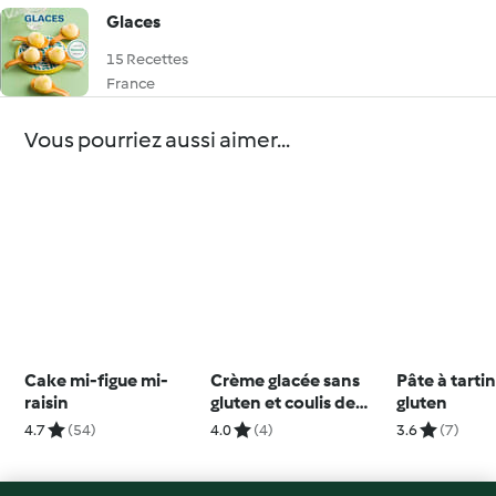
Glaces
15 Recettes
France
Vous pourriez aussi aimer...
Cake mi-figue mi-
Crème glacée sans
Pâte à tarti
raisin
gluten et coulis de
gluten
cerises
4.7
(54)
4.0
(4)
3.6
(7)