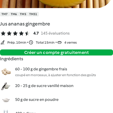
TM7
TM6
TM5
TM31
Jus ananas gingembre
4.7
145 évaluations
Prép. 10min
Total 15min
4 verres
Créer un compte gratuitement
Ingrédients
60 - 100 g de gingembre frais
coupé en morceaux, à ajuster en fonction des goûts
20 - 25 g de sucre vanillé maison
50 g de sucre en poudre