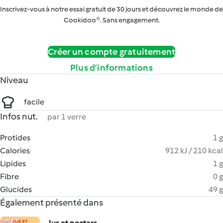
Inscrivez-vous à notre essai gratuit de 30 jours et découvrez le monde de
Cookidoo®. Sans engagement.
Créer un compte gratuitement
Plus d’informations
Niveau
facile
Infos nut.
par 1 verre
Protides
1 g
Calories
912 kJ / 210 kcal
Lipides
1 g
Fibre
0 g
Glucides
49 g
Également présenté dans
Jus et nectars