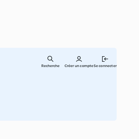
Skip
to
Recherche
Créer un compte
Se connecter
main
content