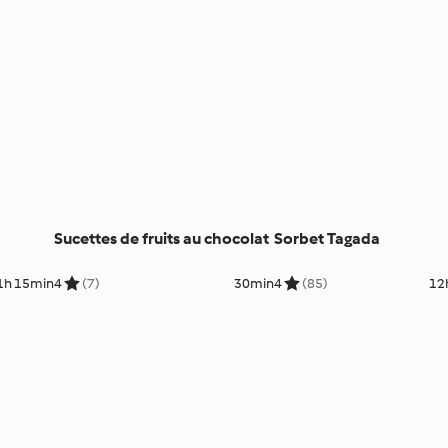
Sucettes de fruits au chocolat
Sorbet Tagada
1h 15min
4
(7)
30min
4
(85)
12