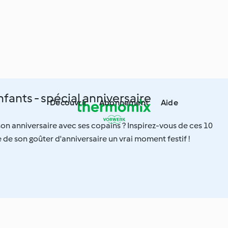
fants - spécial anniversaire
Découvrir
Abonnement
Aide
son anniversaire avec ses copains ? Inspirez-vous de ces 10
e de son goûter d'anniversaire un vrai moment festif !