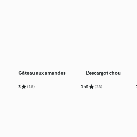
Gâteau aux amandes
L'escargot chou
3
(18)
1h
5
(28)