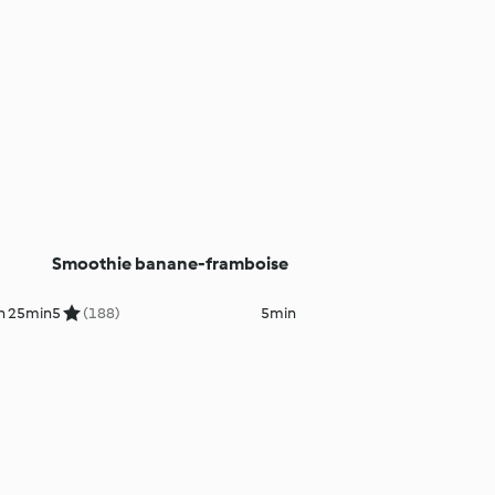
Smoothie banane-framboise
h 25min
5
(188)
5min