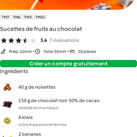
TM7
TM6
TM5
TM31
Sucettes de fruits au chocolat
3.6
7 évaluations
Prép. 10min
Total 30min
20 pièces
Créer un compte gratuitement
Ingrédients
40 g de noisettes
150 g de chocolat noir 50% de cacao
détaillé en morceaux
4 kiwis
mûrs mais encore fermes
2 bananes