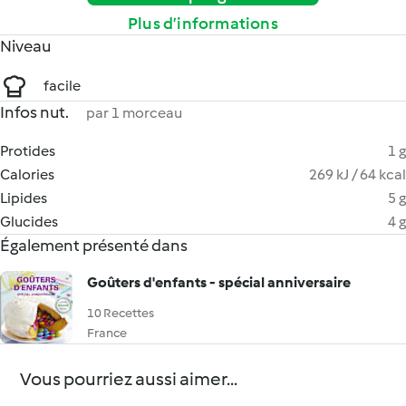
Plus d’informations
Niveau
facile
Infos nut.
par 1 morceau
Protides
1 g
Calories
269 kJ / 64 kcal
Lipides
5 g
Glucides
4 g
Également présenté dans
Goûters d'enfants - spécial anniversaire
10 Recettes
France
Vous pourriez aussi aimer...