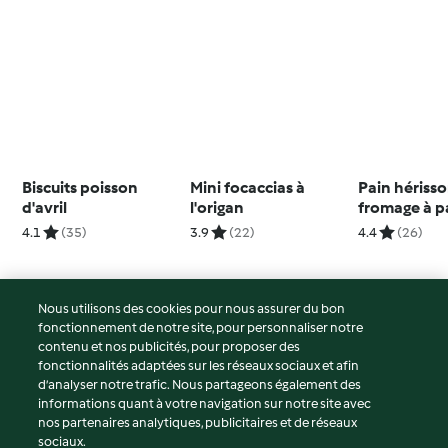
Biscuits poisson
Mini focaccias à
Pain hériss
d'avril
l'origan
fromage à p
4.1
(35)
3.9
(22)
4.4
(26)
Nous utilisons des cookies pour nous assurer du bon
fonctionnement de notre site, pour personnaliser notre
© Copyright 2026
contenu et nos publicités, pour proposer des
fonctionnalités adaptées sur les réseaux sociaux et afin
Conditions d'utilisation
d’analyser notre trafic. Nous partageons également des
Politique de confidentialité
informations quant à votre navigation sur notre site avec
Non-responsabilité
nos partenaires analytiques, publicitaires et de réseaux
sociaux.