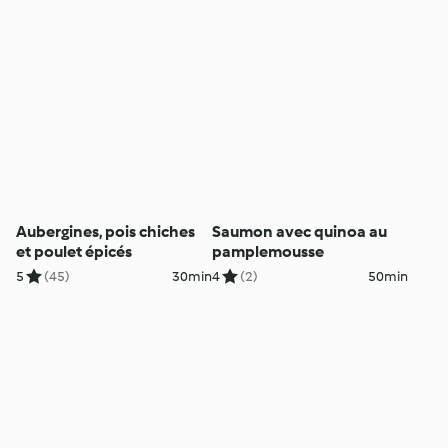
Aubergines, pois chiches
Saumon avec quinoa au
et poulet épicés
pamplemousse
5
(45)
30min
4
(2)
50min