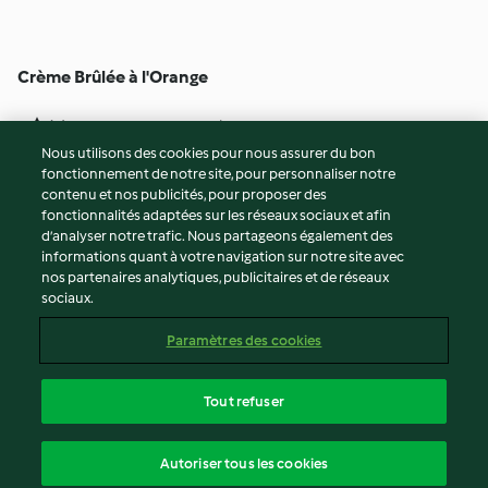
Crème Brûlée à l'Orange
4
(2)
3h 15min
Nous utilisons des cookies pour nous assurer du bon
fonctionnement de notre site, pour personnaliser notre
© Copyright 2026
contenu et nos publicités, pour proposer des
fonctionnalités adaptées sur les réseaux sociaux et afin
Conditions d'utilisation
d’analyser notre trafic. Nous partageons également des
Politique de confidentialité
informations quant à votre navigation sur notre site avec
Non-responsabilité
nos partenaires analytiques, publicitaires et de réseaux
sociaux.
Mentions légales
Cookies
Paramètres des cookies
Contenu du rapport
Résilier le contrat
Tout refuser
Déclaration d'accessibilité
français
Autoriser tous les cookies