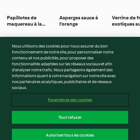
Papillotes de
Asperges sauce à
Verrine de fr
maquereau à la
l'orange
exotiques a
moutarde
et muesli
Nous utilisons des cookies pour nous assurer du bon
fonctionnement de notre site, pour personnaliser notre
© Copyright 2026
contenu et nos publicités, pour proposer des
fonctionnalités adaptées sur les réseaux sociaux et afin
Conditions d'utilisation
d’analyser notre trafic. Nous partageons également des
Politique de confidentialité
informations quant à votre navigation sur notre site avec
Non-responsabilité
nos partenaires analytiques, publicitaires et de réseaux
sociaux.
Mentions légales
Cookies
Paramètres des cookies
Contenu du rapport
Résilier le contrat
Tout refuser
Déclaration d'accessibilité
français
Autoriser tous les cookies