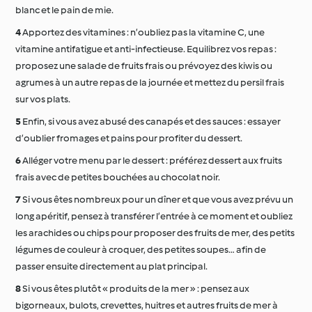
blanc et le pain de mie.
Apportez des vitamines : n’oubliez pas la vitamine C, une
vitamine antifatigue et anti-infectieuse. Equilibrez vos repas :
proposez une salade de fruits frais ou prévoyez des kiwis ou
agrumes à un autre repas de la journée et mettez du persil frais
sur vos plats.
Enfin, si vous avez abusé des canapés et des sauces : essayer
d’oublier fromages et pains pour profiter du dessert.
Alléger votre menu par le dessert : préférez dessert aux fruits
frais avec de petites bouchées au chocolat noir.
Si vous êtes nombreux pour un dîner et que vous avez prévu un
long apéritif, pensez à transférer l’entrée à ce moment et oubliez
les arachides ou chips pour proposer des fruits de mer, des petits
légumes de couleur à croquer, des petites soupes… afin de
passer ensuite directement au plat principal.
Si vous êtes plutôt « produits de la mer » : pensez aux
bigorneaux, bulots, crevettes, huitres et autres fruits de mer à