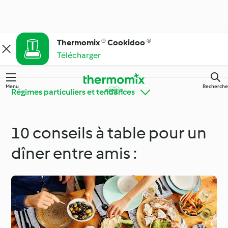
Thermomix ® Cookidoo ®
Télécharger
Menu
Recherche
Régimes particuliers et tendances
10 conseils à table pour un
Faites connaissance
Apprendre avec
avec Cookidoo®
Cookidoo®
dîner entre amis :
Thermomix® conseils
Des ingrédients
& astuces
simples !
Cuisine de tous les
Régimes particuliers et
jours
tendances