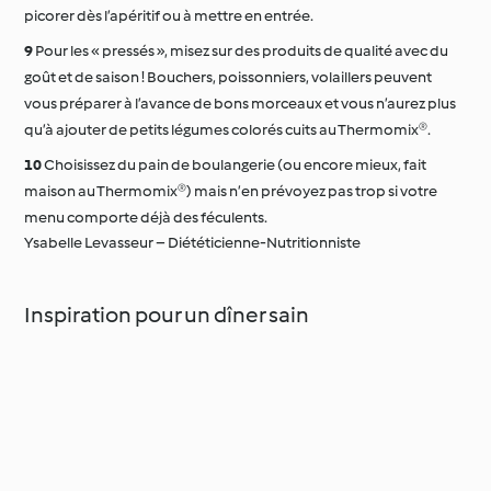
picorer dès l’apéritif ou à mettre en entrée.
Pour les « pressés », misez sur des produits de qualité avec du
goût et de saison ! Bouchers, poissonniers, volaillers peuvent
vous préparer à l’avance de bons morceaux et vous n’aurez plus
qu’à ajouter de petits légumes colorés cuits au Thermomix®.
Choisissez du pain de boulangerie (ou encore mieux, fait
maison au Thermomix®) mais n’en prévoyez pas trop si votre
menu comporte déjà des féculents.
Ysabelle Levasseur – Diététicienne-Nutritionniste
Inspiration pour un dîner sain