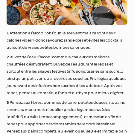
Occasions spéciales et
Autour du monde avec
saisons
Cookidoo®
Attention à l’alcool : on l’oublie souvent mais ce sont des «
calories vides » donc savourez sans excès et évitez les cocktails
qui sont de vraies petites bombes caloriques.
Buvez de l’eau : l’alcool comme la chaleur des maisons
chauffées déshydratent. Buvez de l’eau durant le repas et
surtout entre les agapes festives (infusions, tisanes sans sucre…)
ainsi qu’un petit verre au réveil et au coucher. Privilégiez quelques
jours avant des infusions non sucrées dites « detox ». Après vos
repas, pensez au romarin, à l’anis et au thym pour mieux digérer.
Pensez aux fibres : pommes de terre, patates douces, riz, pains
seront au menu mais n’oubliez pas les légumes crus (dès
l’apéritif) ou cuits (en accompagnement), et mesclun en fin de
repas pour apporter des fibres amies de la flore intestinale.
Pensez aux pains complets, au levain ou au seigle et limitez le pain